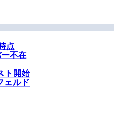
時点
バー不在
スト開始
フェルド