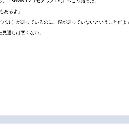
Servus TV（セアヴスTV)』へこう語った。
もあるよ」
イバル）が走っているのに、僕が走っていないということだよ
た見通しは悪くない」