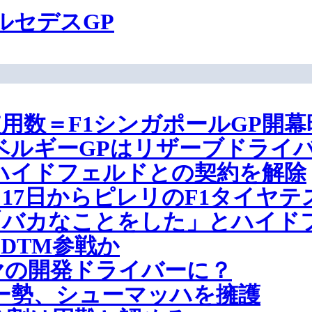
ルセデスGP
用数＝F1シンガポールGP開幕
ベルギーGPはリザーブドライ
ハイドフェルドとの契約を解除
17日からピレリのF1タイヤテ
「バカなことをした」とハイド
はDTM参戦か
ヤの開発ドライバーに？
ー勢、シューマッハを擁護