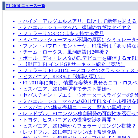
F1 2010 ニュース一覧
・ハイメ・アルグエルスアリ、DJとして新年を迎える
・ミハエル・シューマッハ、復調のカギはタイヤ？
・フェラーリの3台出走を支持する意見
・ミハエル・シューマッハ不調の原因はシミュレータ
・ファン・パブロ・モントーヤ、F1復帰は「あり得な
・チーム・ロータス、風洞建設は2年後？
・ポール・ディ・レスタのF1デビューを確信する元F1
・【動画】F1 インドGP サーキット紹介（英語）
・フェラーリ F1 2011年 モノコックのクラッシュテス
・ヒスパニア、KERSは「効率が悪い」
・F1 2011年に向け、慎重な姿勢を見せるニコ・ロズ
・ヒスパニア、2010年型車でテスト開始へ
・セバスチャン・ブエミ、ウオータースライダーの記
・ミハエル・シューマッハの2011年F1タイトル獲得
・ヒスパニアの株式売却ニュース、驚きの真相は？
・レッドブル、F1エンジン独自開発の可能性を否定せ
・トヨタ、ヒスパニアとの提携交渉を再開？
・ヒスパニア、2012年からフェラーリエンジン搭載？
・レッドブル、2011年F1マシンは正常進化版