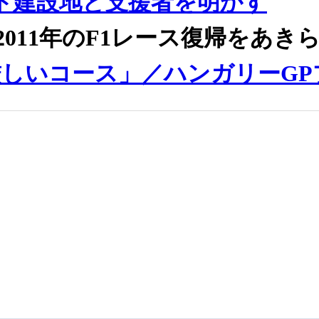
ット建設地と支援者を明かす
011年のF1レース復帰をあき
しいコース」／ハンガリーGP