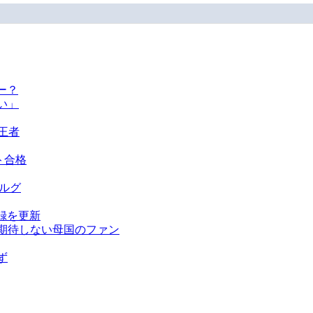
ー？
い」
王者
ト合格
ベルグ
録を更新
を期待しない母国のファン
ず