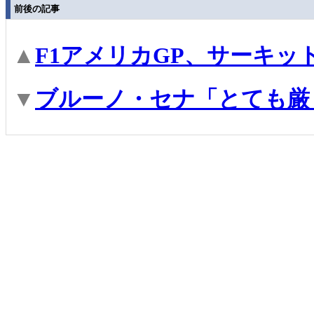
前後の記事
▲
F1アメリカGP、サーキッ
▼
ブルーノ・セナ「とても厳