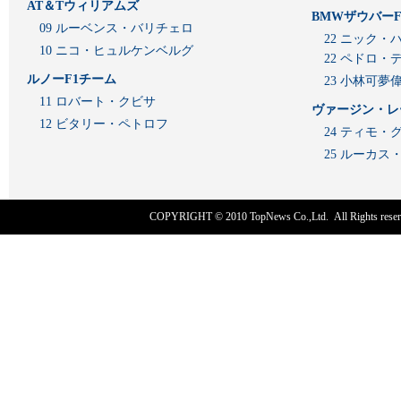
AT＆Tウィリアムズ
BMWザウバーF
09 ルーベンス・バリチェロ
22 ニック・
10 ニコ・ヒュルケンベルグ
22 ペドロ・
ルノーF1チーム
23 小林可夢
11 ロバート・クビサ
ヴァージン・レ
12 ビタリー・ペトロフ
24 ティモ・
25 ルーカ
COPYRIGHT © 2010
TopNews Co.,Ltd
. All Rights