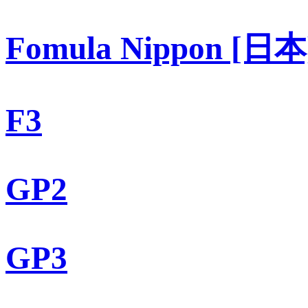
Fomula Nippon [日本
F3
GP2
GP3