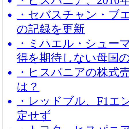
・ヒスパニア、201
・セバスチャン・ブ
の記録を更新
・ミハエル・シューマッ
得を期待しない母国
・ヒスパニアの株式
は？
・レッドブル、F1エ
定せず