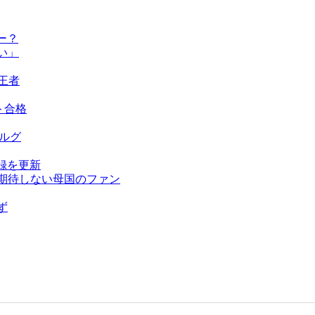
ー？
い」
王者
ト合格
ベルグ
録を更新
を期待しない母国のファン
ず