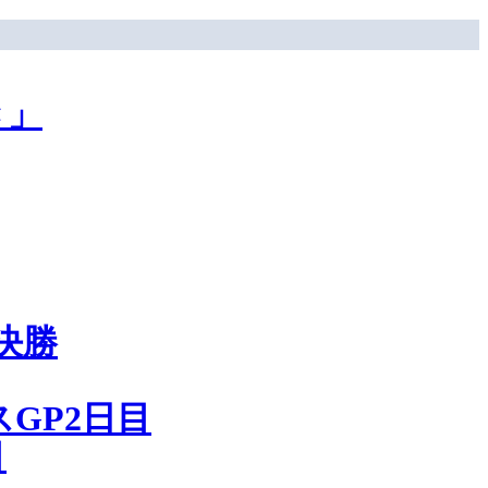
き」
決勝
GP2日目
目