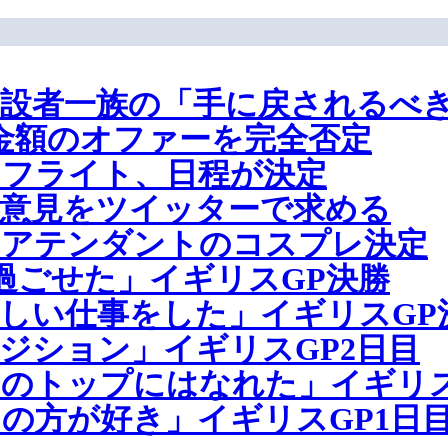
設者一族の「手に戻されるべ
金額のオファーを完全否定
レフライト、日程が決定
意見をツイッターで求める
トアテンダントのコスプレ決定
過ごせた」イギリスGP決勝
しい仕事をした」イギリスGP
ジション」イギリスGP2日目
のトップにはなれた」イギリス
の方が好き」イギリスGP1日