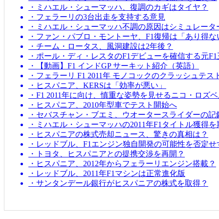
・ミハエル・シューマッハ、復調のカギはタイヤ？
・フェラーリの3台出走を支持する意見
・ミハエル・シューマッハ不調の原因はシミュレータ
・ファン・パブロ・モントーヤ、F1復帰は「あり得な
・チーム・ロータス、風洞建設は2年後？
・ポール・ディ・レスタのF1デビューを確信する元F1
・【動画】F1 インドGP サーキット紹介（英語）
・フェラーリ F1 2011年 モノコックのクラッシュテス
・ヒスパニア、KERSは「効率が悪い」
・F1 2011年に向け、慎重な姿勢を見せるニコ・ロズ
・ヒスパニア、2010年型車でテスト開始へ
・セバスチャン・ブエミ、ウオータースライダーの記
・ミハエル・シューマッハの2011年F1タイトル獲得
・ヒスパニアの株式売却ニュース、驚きの真相は？
・レッドブル、F1エンジン独自開発の可能性を否定せ
・トヨタ、ヒスパニアとの提携交渉を再開？
・ヒスパニア、2012年からフェラーリエンジン搭載？
・レッドブル、2011年F1マシンは正常進化版
・サンタンデール銀行がヒスパニアの株式を取得？