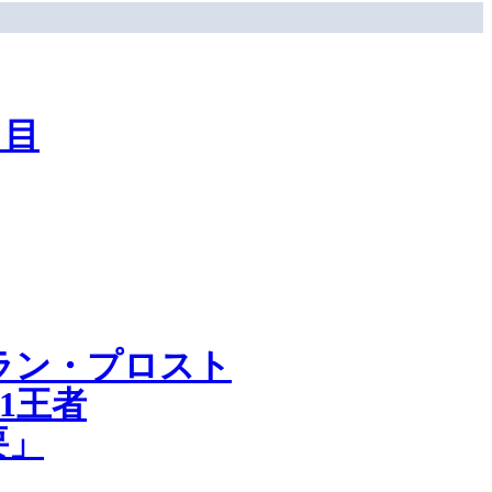
日目
ラン・プロスト
1王者
要」