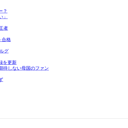
ー？
い」
王者
ト合格
ベルグ
録を更新
を期待しない母国のファン
ず