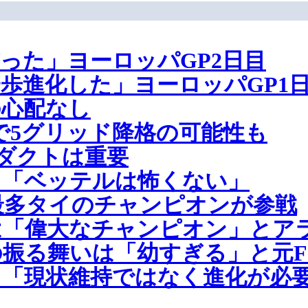
った」ヨーロッパGP2日目
歩進化した」ヨーロッパGP1
の心配なし
で5グリッド降格の可能性も
ダクトは重要
、「ベッテルは怖くない」
過去最多タイのチャンピオンが参戦
は「偉大なチャンピオン」とア
振る舞いは「幼すぎる」と元F
「現状維持ではなく進化が必