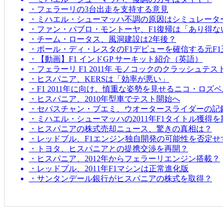
・フェラーリの3台出走を支持する意見
・ミハエル・シューマッハ不調の原因はシミュレータ
・ファン・パブロ・モントーヤ、F1復帰は「あり得な
・チーム・ロータス、風洞建設は2年後？
・ポール・ディ・レスタのF1デビューを確信する元F1
・【動画】F1 インドGP サーキット紹介（英語）
・フェラーリ F1 2011年 モノコックのクラッシュテス
・ヒスパニア、KERSは「効率が悪い」
・F1 2011年に向け、慎重な姿勢を見せるニコ・ロズ
・ヒスパニア、2010年型車でテスト開始へ
・セバスチャン・ブエミ、ウオータースライダーの記
・ミハエル・シューマッハの2011年F1タイトル獲得
・ヒスパニアの株式売却ニュース、驚きの真相は？
・レッドブル、F1エンジン独自開発の可能性を否定せ
・トヨタ、ヒスパニアとの提携交渉を再開？
・ヒスパニア、2012年からフェラーリエンジン搭載？
・レッドブル、2011年F1マシンは正常進化版
・サンタンデール銀行がヒスパニアの株式を取得？