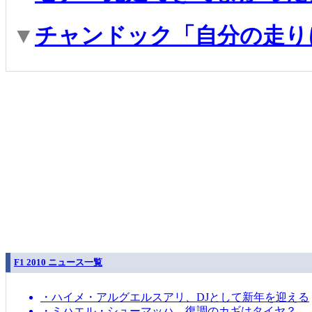
▼
チャンドック「自分の走り
F1 2010 ニュース一覧
・ハイメ・アルグエルスアリ、DJとして新年を迎える
・ミハエル・シューマッハ、復調のカギはタイヤ？