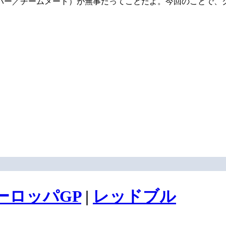
バー／チームメート）が無事だってことだよ。今回のことで、
ーロッパGP
|
レッドブル