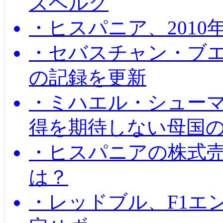
ズベルグ
・ヒスパニア、201
・セバスチャン・ブ
の記録を更新
・ミハエル・シューマッ
得を期待しない母国
・ヒスパニアの株式
は？
・レッドブル、F1エ