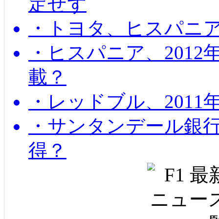
定せず
・トヨタ、ヒスパニ
・ヒスパニア、201
載？
・レッドブル、2011
・サンタンデール銀
得？