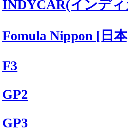
INDYCAR(インディ
Fomula Nippon [日本
F3
GP2
GP3