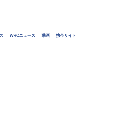
ス
WRCニュース
動画
携帯サイト
セナ「完走で
決勝
2010年06月28日（月）