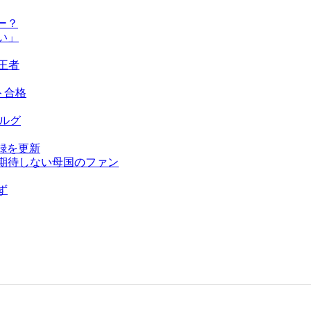
ー？
い」
王者
ト合格
ベルグ
録を更新
を期待しない母国のファン
ず