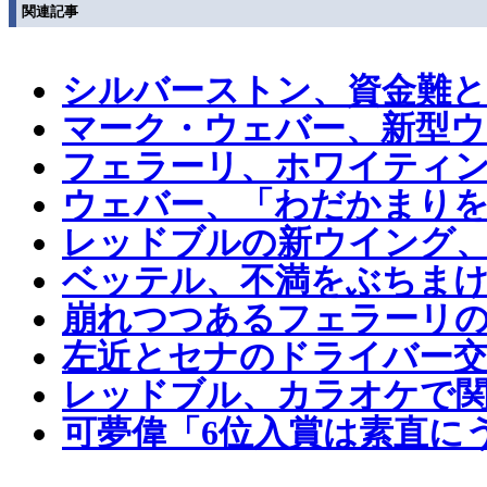
関連記事
シルバーストン、資金難
マーク・ウェバー、新型ウ
フェラーリ、ホワイティン
ウェバー、「わだかまり
レッドブルの新ウイング
ベッテル、不満をぶちま
崩れつつあるフェラーリ
左近とセナのドライバー交
レッドブル、カラオケで
可夢偉「6位入賞は素直に