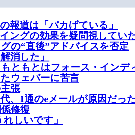
との報道は「バカげている」
イングの効果を疑問視してい
グの“直後”アドバイスを否定
を解消した」
、もともとはフォース・インデ
けたウェバーに苦言
の主張
代、1通のeメールが原因だっ
関係修復
うれしいです」