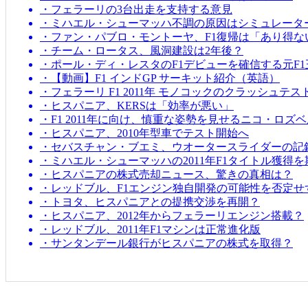
・フェラーリの3台出走を支持する意見
・ミハエル・シューマッハ不調の原因はシミュレータ
・ファン・パブロ・モントーヤ、F1復帰は「あり得な
・チーム・ロータス、風洞建設は2年後？
・ポール・ディ・レスタのF1デビューを確信する元F1
・【動画】F1 インドGP サーキット紹介（英語）
・フェラーリ F1 2011年 モノコックのクラッシュテス
・ヒスパニア、KERSは「効率が悪い」
・F1 2011年に向け、慎重な姿勢を見せるニコ・ロズ
・ヒスパニア、2010年型車でテスト開始へ
・セバスチャン・ブエミ、ウオータースライダーの記
・ミハエル・シューマッハの2011年F1タイトル獲得
・ヒスパニアの株式売却ニュース、驚きの真相は？
・レッドブル、F1エンジン独自開発の可能性を否定せ
・トヨタ、ヒスパニアとの提携交渉を再開？
・ヒスパニア、2012年からフェラーリエンジン搭載？
・レッドブル、2011年F1マシンは正常進化版
・サンタンデール銀行がヒスパニアの株式を取得？