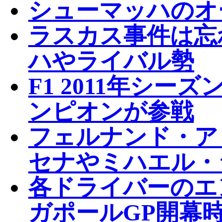
シューマッハのオ
ラスカス事件は忘
ハやライバル勢
F1 2011年シ
ンピオンが参戦
フェルナンド・ア
セナやミハエル・
各ドライバーのエ
ガポールGP開幕