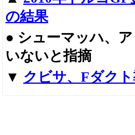
の結果
●
シューマッハ、ア
いないと指摘
▼
クビサ、Fダク