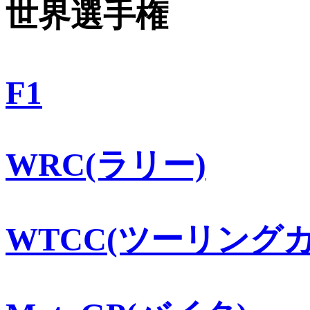
世界選手権
F1
WRC(ラリー)
WTCC(ツーリングカ