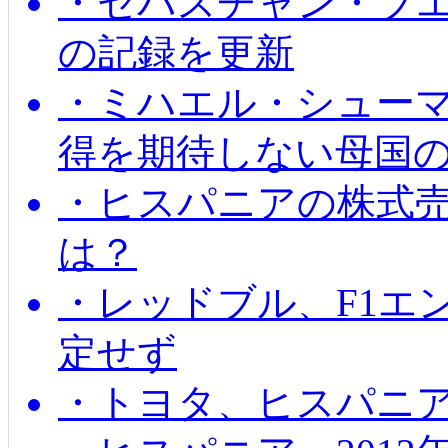
・セバスチャン・ブ
の記録を更新
・ミハエル・シューマッ
得を期待しない母国
・ヒスパニアの株式
は？
・レッドブル、F1エ
定せず
・トヨタ、ヒスパニ