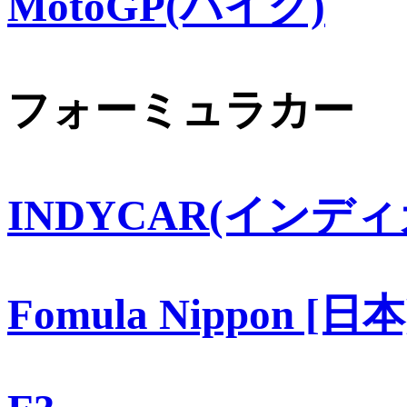
MotoGP(バイク)
フォーミュラカー
INDYCAR(インディ
Fomula Nippon [日本