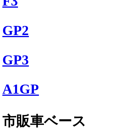
F3
GP2
GP3
A1GP
市販車ベース