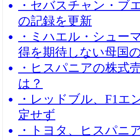
・セバスチャン・ブ
の記録を更新
・ミハエル・シューマッ
得を期待しない母国
・ヒスパニアの株式
は？
・レッドブル、F1エ
定せず
・トヨタ、ヒスパニ