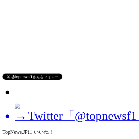
Twitter「@topne
TopNews.JPに いいね！