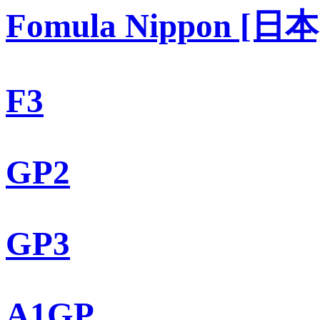
Fomula Nippon [日本
F3
GP2
GP3
A1GP