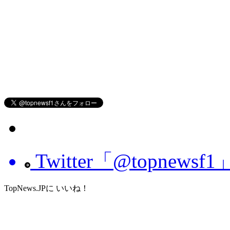
Twitter「@topnew
TopNews.JPに いいね！