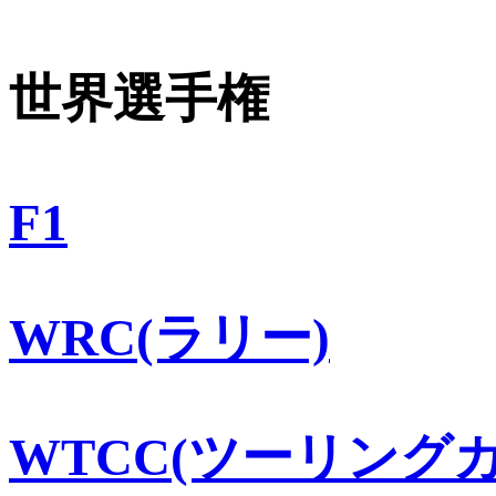
世界選手権
F1
WRC(ラリー)
WTCC(ツーリングカ