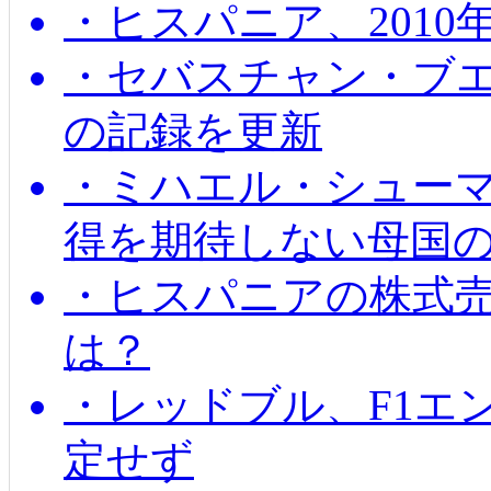
・ヒスパニア、201
・セバスチャン・ブ
の記録を更新
・ミハエル・シューマッ
得を期待しない母国
・ヒスパニアの株式
は？
・レッドブル、F1エ
定せず