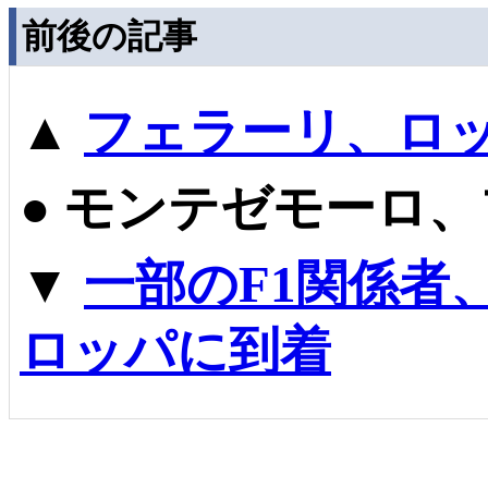
前後の記事
▲
フェラーリ、ロ
●
モンテゼモーロ、
▼
一部のF1関係者
ロッパに到着