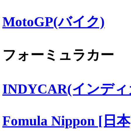
MotoGP(バイク)
フォーミュラカー
INDYCAR(インディ
Fomula Nippon [日本