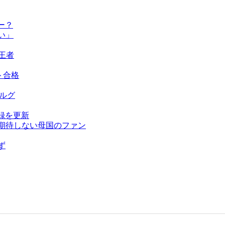
ー？
い」
王者
ト合格
ベルグ
録を更新
を期待しない母国のファン
ず