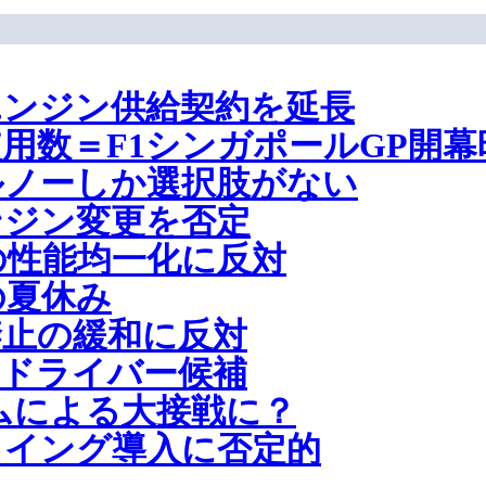
エンジン供給契約を延長
用数＝F1シンガポールGP開幕
ルノーしか選択肢がない
ンジン変更を否定
の性能均一化に反対
の夏休み
禁止の緩和に反対
のドライバー候補
ムによる大接戦に？
ウイング導入に否定的