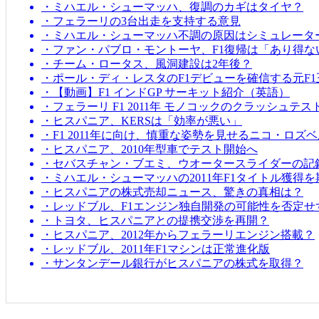
・ミハエル・シューマッハ、復調のカギはタイヤ？
・フェラーリの3台出走を支持する意見
・ミハエル・シューマッハ不調の原因はシミュレータ
・ファン・パブロ・モントーヤ、F1復帰は「あり得な
・チーム・ロータス、風洞建設は2年後？
・ポール・ディ・レスタのF1デビューを確信する元F1
・【動画】F1 インドGP サーキット紹介（英語）
・フェラーリ F1 2011年 モノコックのクラッシュテス
・ヒスパニア、KERSは「効率が悪い」
・F1 2011年に向け、慎重な姿勢を見せるニコ・ロズ
・ヒスパニア、2010年型車でテスト開始へ
・セバスチャン・ブエミ、ウオータースライダーの記
・ミハエル・シューマッハの2011年F1タイトル獲得
・ヒスパニアの株式売却ニュース、驚きの真相は？
・レッドブル、F1エンジン独自開発の可能性を否定せ
・トヨタ、ヒスパニアとの提携交渉を再開？
・ヒスパニア、2012年からフェラーリエンジン搭載？
・レッドブル、2011年F1マシンは正常進化版
・サンタンデール銀行がヒスパニアの株式を取得？