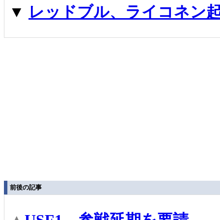
▼
レッドブル、ライコネン
前後の記事
▲
USF1、参戦延期を要請