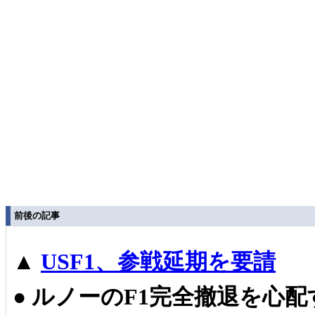
前後の記事
▲
USF1、参戦延期を要請
●
ルノーのF1完全撤退を心