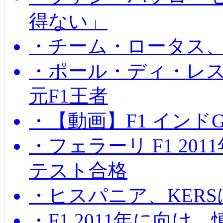
得ない」
・チーム・ロータス、
・ポール・ディ・レス
元F1王者
・【動画】F1 インド
・フェラーリ F1 20
テスト合格
・ヒスパニア、KER
・F1 2011年に向