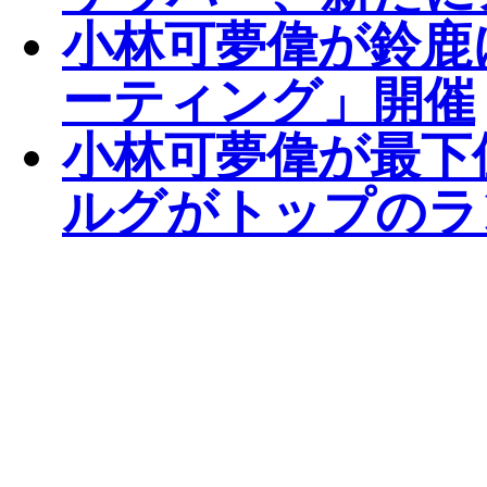
小林可夢偉が鈴鹿
ーティング」開催
小林可夢偉が最下
ルグがトップのラ