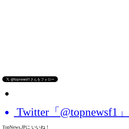
Twitter「@topnews
TopNews.JPに いいね！