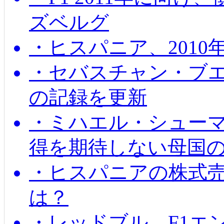
ズベルグ
・ヒスパニア、201
・セバスチャン・ブ
の記録を更新
・ミハエル・シューマッ
得を期待しない母国
・ヒスパニアの株式
は？
・レッドブル、F1エ