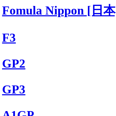
Fomula Nippon [日本
F3
GP2
GP3
A1GP