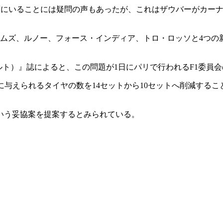
にいることには疑問の声もあったが、これはザウバーがカーナン
アムズ、ルノー、フォース・インディア、トロ・ロッソと4つの
ント・シュポルト）』誌によると、この問題が1日にパリで行われるF1
に与えられるタイヤの数を14セットから10セットへ削減する
いう妥協案を提案するとみられている。