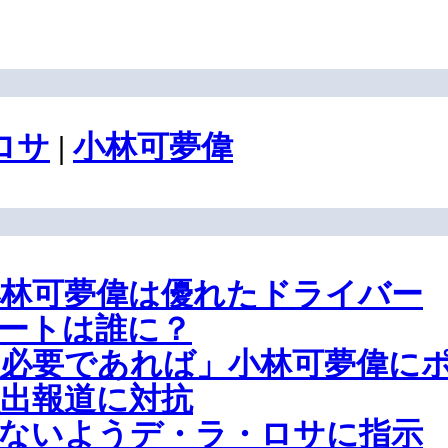
ロサ
|
小林可夢偉
林可夢偉は優れたドライバー
ートは誰に？
必要であれば」小林可夢偉に
出報道に対抗
ないようデ・ラ・ロサに指示