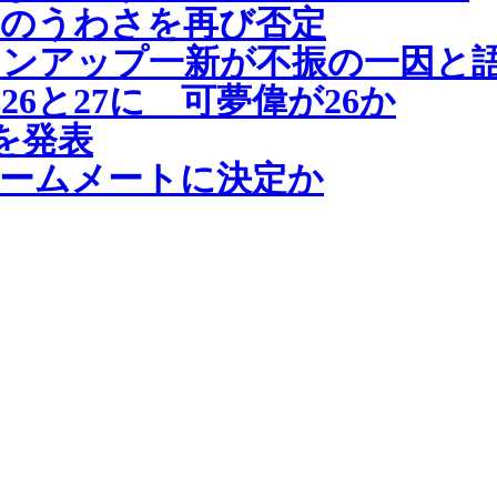
代のうわさを再び否定
インアップ一新が不振の一因と
6と27に 可夢偉が26か
9を発表
ームメートに決定か