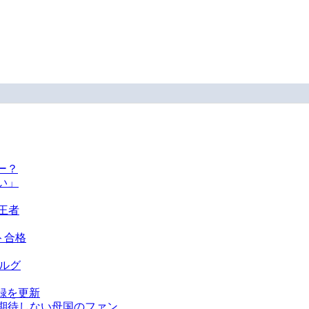
ー？
い」
王者
ト合格
ベルグ
録を更新
を期待しない母国のファン