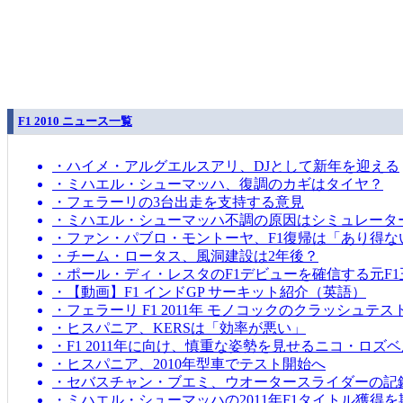
F1 2010 ニュース一覧
・ハイメ・アルグエルスアリ、DJとして新年を迎える
・ミハエル・シューマッハ、復調のカギはタイヤ？
・フェラーリの3台出走を支持する意見
・ミハエル・シューマッハ不調の原因はシミュレータ
・ファン・パブロ・モントーヤ、F1復帰は「あり得な
・チーム・ロータス、風洞建設は2年後？
・ポール・ディ・レスタのF1デビューを確信する元F1
・【動画】F1 インドGP サーキット紹介（英語）
・フェラーリ F1 2011年 モノコックのクラッシュテス
・ヒスパニア、KERSは「効率が悪い」
・F1 2011年に向け、慎重な姿勢を見せるニコ・ロズ
・ヒスパニア、2010年型車でテスト開始へ
・セバスチャン・ブエミ、ウオータースライダーの記
・ミハエル・シューマッハの2011年F1タイトル獲得