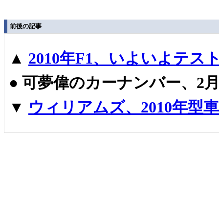
前後の記事
▲
2010年F1、いよいよテス
●
可夢偉のカーナンバー、2月
▼
ウィリアムズ、2010年