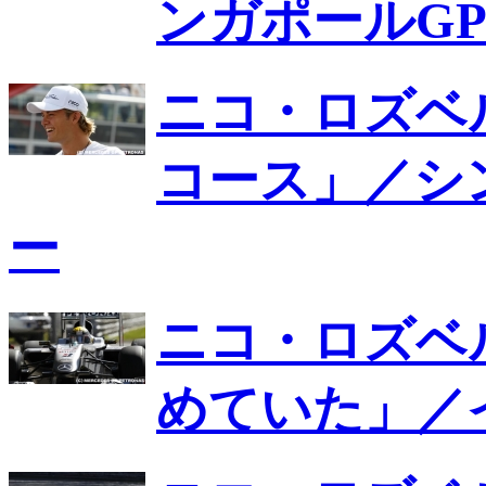
ンガポールG
ニコ・ロズベ
コース」／シ
ー
ニコ・ロズベ
めていた」／