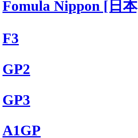
Fomula Nippon [日本
F3
GP2
GP3
A1GP