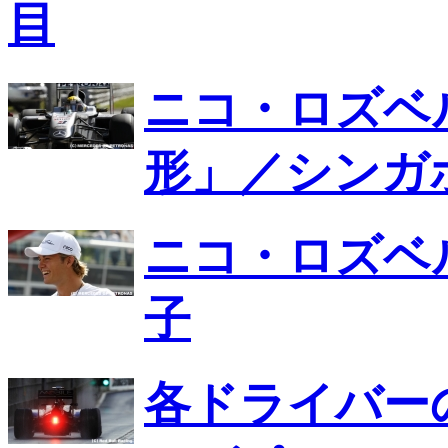
目
ニコ・ロズベ
形」／シンガ
ニコ・ロズベ
子
各ドライバー