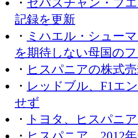
・
セバスチャン・ブエ
記録を更新
・
ミハエル・シューマッ
を期待しない母国のフ
・
ヒスパニアの株式売
・
レッドブル、F1エ
せず
・
トヨタ、ヒスパニア
・
ヒスパニア、201