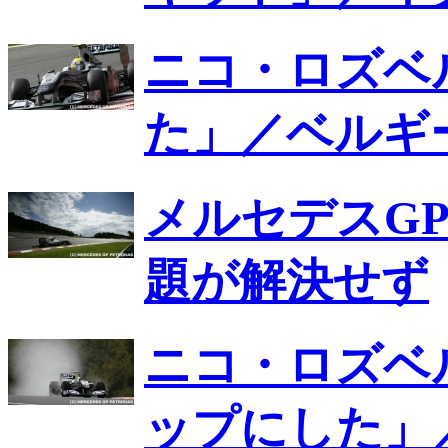
ニコ・ロズベ
た」／ベルギ
メルセデスG
題が解決せず
ニコ・ロズベ
ップにした」