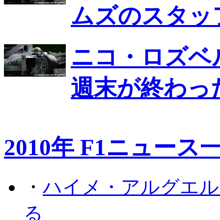
ムズのスタッ
ニコ・ロズベ
週末が終わっ
2010年 F1ニュース
・
ハイメ・アルグエル
る