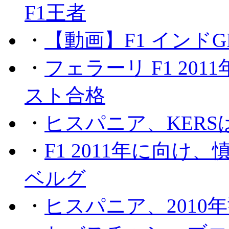
F1王者
・
【動画】F1 インド
・
フェラーリ F1 20
スト合格
・
ヒスパニア、KER
・
F1 2011年に向
ベルグ
・
ヒスパニア、2010