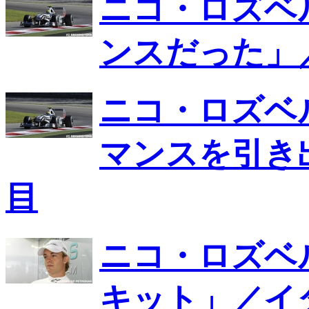
ニコ・ロズベ
ンスだった」
ニコ・ロズベ
マンスを引き
目
ニコ・ロズベ
キット」／イ