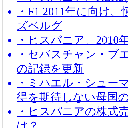
・F1 2011年に向
ズベルグ
・ヒスパニア、201
・セバスチャン・ブ
の記録を更新
・ミハエル・シューマッ
得を期待しない母国
・ヒスパニアの株式
は？