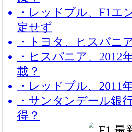
・レッドブル、F1エ
定せず
・トヨタ、ヒスパニ
・ヒスパニア、201
載？
・レッドブル、2011
・サンタンデール銀
得？