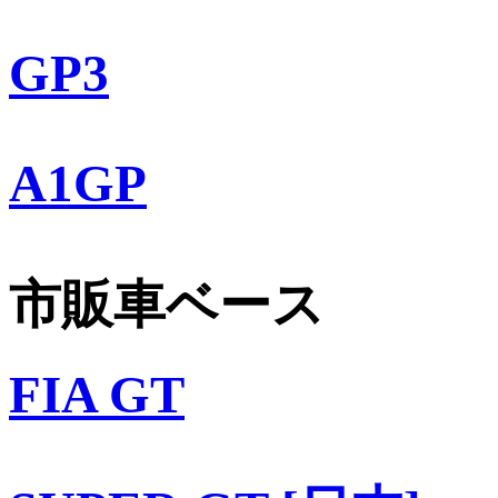
GP3
A1GP
市販車ベース
FIA GT