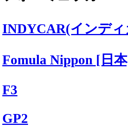
INDYCAR(インディ
Fomula Nippon [日本
F3
GP2