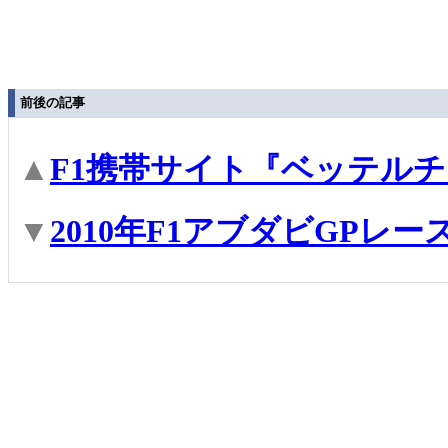
前後の記事
▲
F1携帯サイト『ベッテル
▼
2010年F1アブダビGPレ