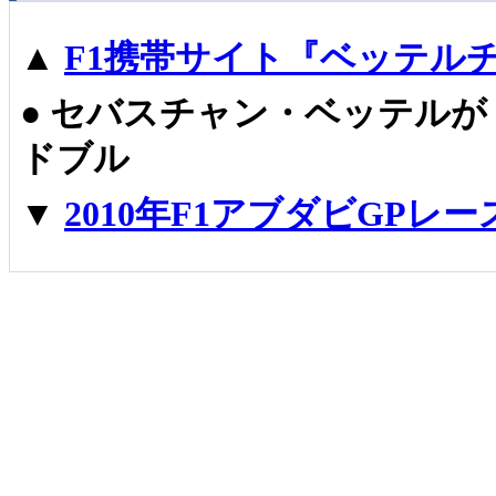
▲
F1携帯サイト『ベッテル
●
セバスチャン・ベッテルが
ドブル
▼
2010年F1アブダビGPレ