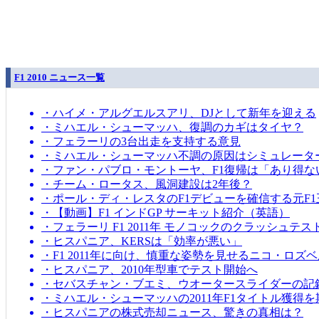
F1 2010 ニュース一覧
・ハイメ・アルグエルスアリ、DJとして新年を迎える
・ミハエル・シューマッハ、復調のカギはタイヤ？
・フェラーリの3台出走を支持する意見
・ミハエル・シューマッハ不調の原因はシミュレータ
・ファン・パブロ・モントーヤ、F1復帰は「あり得な
・チーム・ロータス、風洞建設は2年後？
・ポール・ディ・レスタのF1デビューを確信する元F1
・【動画】F1 インドGP サーキット紹介（英語）
・フェラーリ F1 2011年 モノコックのクラッシュテス
・ヒスパニア、KERSは「効率が悪い」
・F1 2011年に向け、慎重な姿勢を見せるニコ・ロズ
・ヒスパニア、2010年型車でテスト開始へ
・セバスチャン・ブエミ、ウオータースライダーの記
・ミハエル・シューマッハの2011年F1タイトル獲得
・ヒスパニアの株式売却ニュース、驚きの真相は？