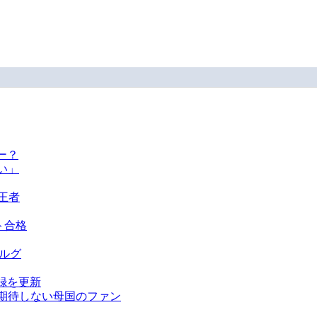
ー？
い」
王者
ト合格
ベルグ
録を更新
を期待しない母国のファン