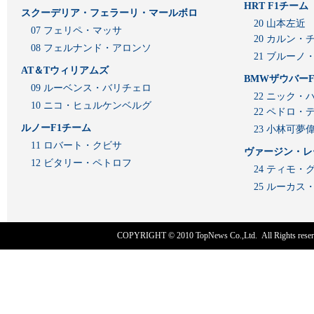
HRT F1チーム
スクーデリア・フェラーリ・マールボロ
20 山本左近
07 フェリペ・マッサ
20 カルン・
08 フェルナンド・アロンソ
21 ブルーノ
AT＆Tウィリアムズ
BMWザウバーF
09 ルーベンス・バリチェロ
22 ニック・
10 ニコ・ヒュルケンベルグ
22 ペドロ・
ルノーF1チーム
23 小林可夢
11 ロバート・クビサ
ヴァージン・レ
12 ビタリー・ペトロフ
24 ティモ・
25 ルーカ
COPYRIGHT © 2010
TopNews Co.,Ltd
. All Rights