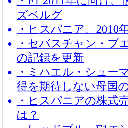
・F1 2011年に向
ズベルグ
・ヒスパニア、201
・セバスチャン・ブ
の記録を更新
・ミハエル・シューマッ
得を期待しない母国
・ヒスパニアの株式
は？