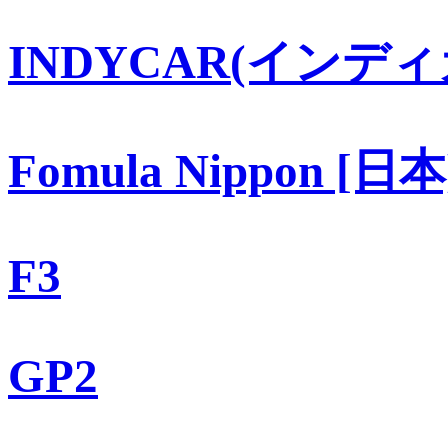
INDYCAR(インディ
Fomula Nippon [日本
F3
GP2