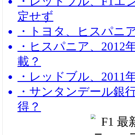
・レッドブル、F1エ
定せず
・トヨタ、ヒスパニ
・ヒスパニア、201
載？
・レッドブル、2011
・サンタンデール銀
得？