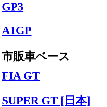
GP3
A1GP
市販車ベース
FIA GT
SUPER GT [日本]