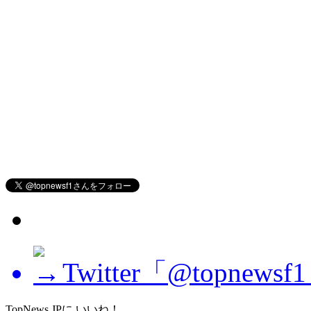
Twitter「@topne
TopNews.JPに いいね！