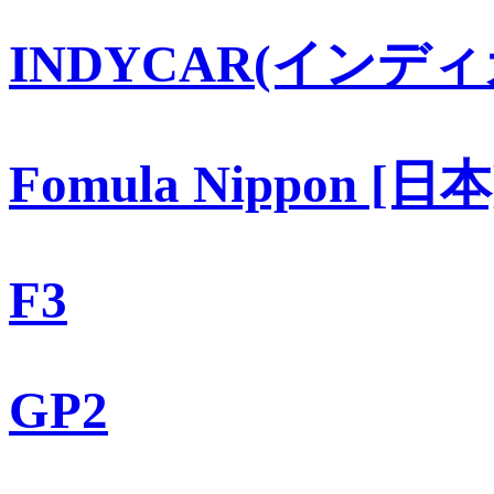
INDYCAR(インディ
Fomula Nippon [日本
F3
GP2