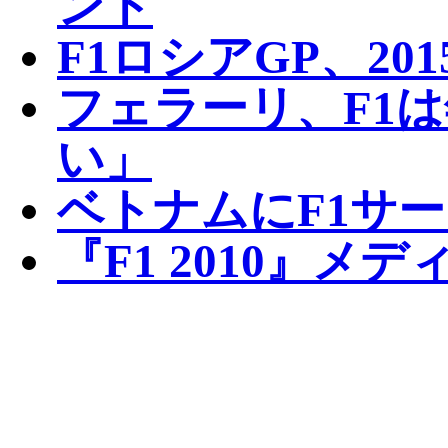
ント
F1ロシアGP、20
フェラーリ、F1は
い」
ベトナムにF1サ
『F1 2010』