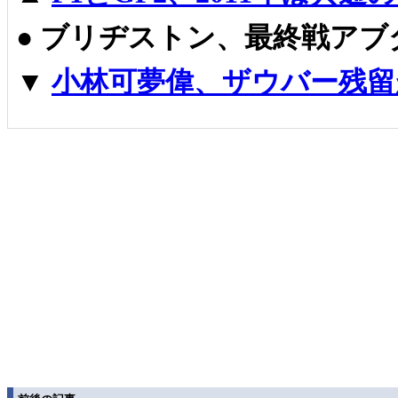
●
ブリヂストン、最終戦アブ
▼
小林可夢偉、ザウバー残留