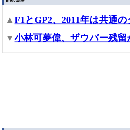
前後の記事
▲
F1とGP2、2011年は共
▼
小林可夢偉、ザウバー残留