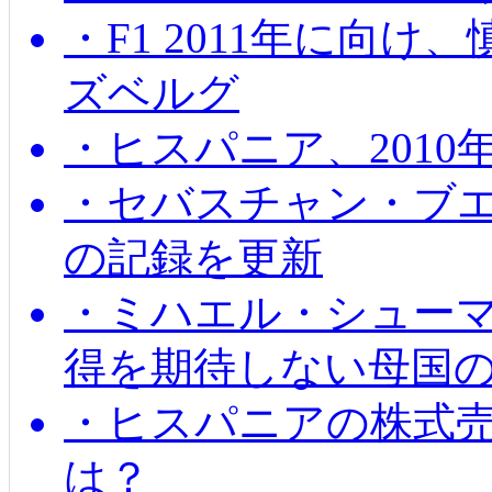
・F1 2011年に向
ズベルグ
・ヒスパニア、201
・セバスチャン・ブ
の記録を更新
・ミハエル・シューマッ
得を期待しない母国
・ヒスパニアの株式
は？