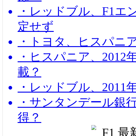
・レッドブル、F1エ
定せず
・トヨタ、ヒスパニ
・ヒスパニア、201
載？
・レッドブル、2011
・サンタンデール銀
得？