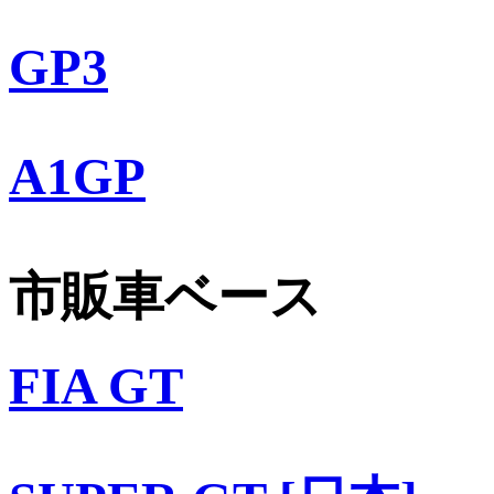
GP3
A1GP
市販車ベース
FIA GT