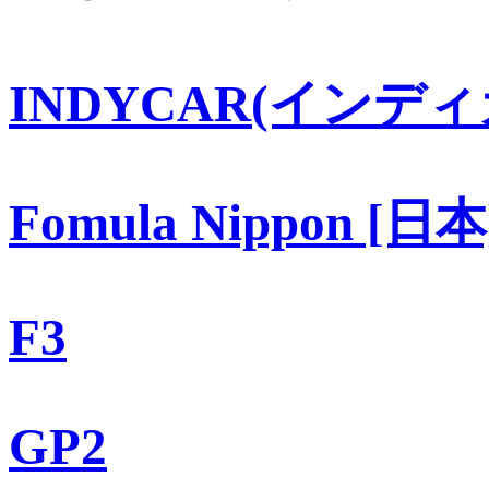
INDYCAR(インディ
Fomula Nippon [日本
F3
GP2