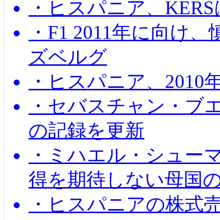
・ヒスパニア、KER
・F1 2011年に向
ズベルグ
・ヒスパニア、201
・セバスチャン・ブ
の記録を更新
・ミハエル・シューマッ
得を期待しない母国
・ヒスパニアの株式