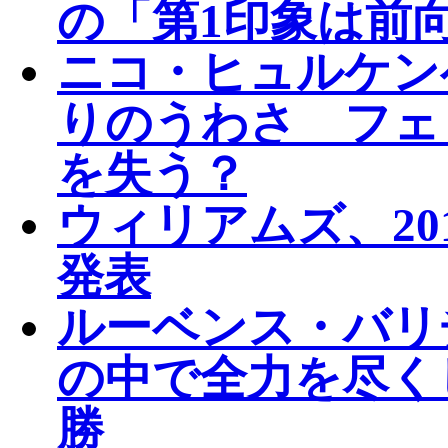
の「第1印象は前
ニコ・ヒュルケン
りのうわさ フェ
を失う？
ウィリアムズ、20
発表
ルーベンス・バリ
の中で全力を尽く
勝