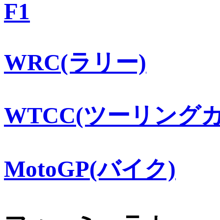
F1
WRC(ラリー)
WTCC(ツーリングカ
MotoGP(バイク)