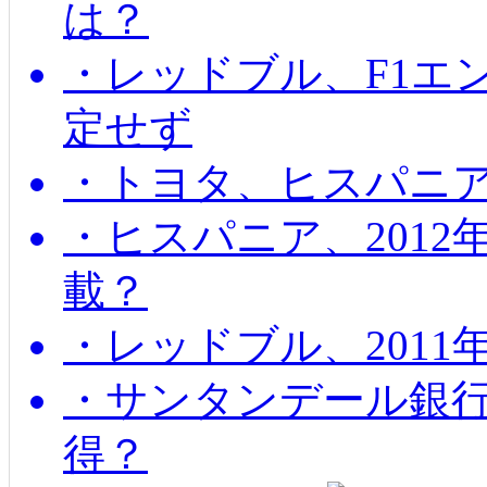
は？
・レッドブル、F1エ
定せず
・トヨタ、ヒスパニ
・ヒスパニア、201
載？
・レッドブル、2011
・サンタンデール銀
得？