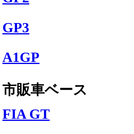
GP3
A1GP
市販車ベース
FIA GT