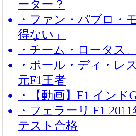
ーター？
・ファン・パブロ・モ
得ない」
・チーム・ロータス、
・ポール・ディ・レス
元F1王者
・【動画】F1 インド
・フェラーリ F1 20
テスト合格