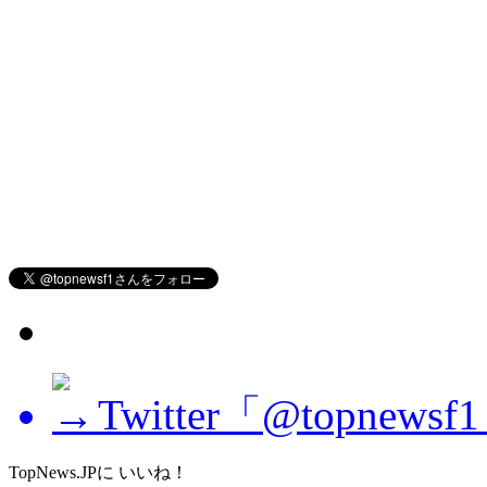
Twitter「@topne
TopNews.JPに いいね！