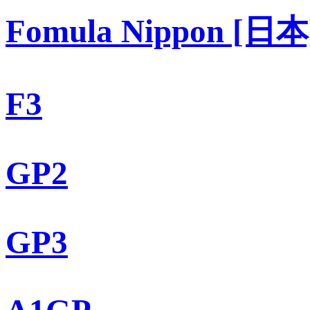
Fomula Nippon [日本
F3
GP2
GP3