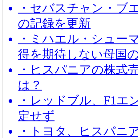
・セバスチャン・ブ
の記録を更新
・ミハエル・シューマッ
得を期待しない母国
・ヒスパニアの株式
は？
・レッドブル、F1エ
定せず
・トヨタ、ヒスパニ