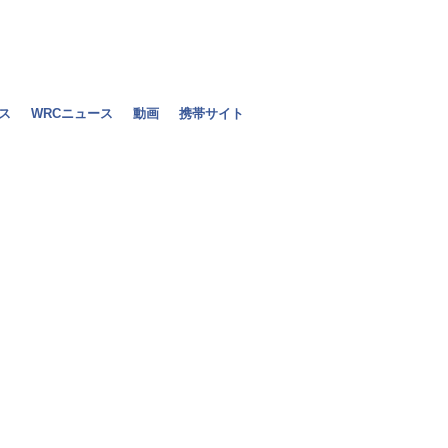
ス
WRCニュース
動画
携帯サイト
チャンドック
レース」ヨーロ
2010年06月21日（月）