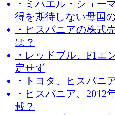
・ミハエル・シューマッ
得を期待しない母国
・ヒスパニアの株式
は？
・レッドブル、F1エ
定せず
・トヨタ、ヒスパニ
・ヒスパニア、201
載？