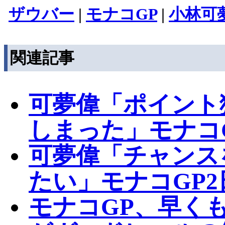
ザウバー
|
モナコGP
|
小林可
関連記事
可夢偉「ポイント
しまった」モナコ
可夢偉「チャンス
たい」モナコGP2
モナコGP、早く