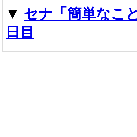
▼
セナ「簡単なこと
日目