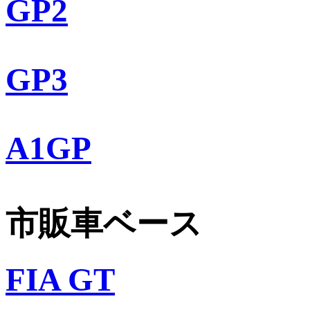
GP2
GP3
A1GP
市販車ベース
FIA GT