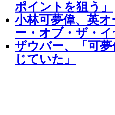
ポイントを狙う」
小林可夢偉、英オ
ー・オブ・ザ・イ
ザウバー、「可夢
じていた」