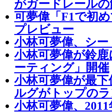
がガードレールの
可夢偉「F1で初
プレビュー
小林可夢偉、シー
小林可夢偉が鈴鹿
ーティング」開催
小林可夢偉が最下
ルグがトップのラ
小林可夢偉、201