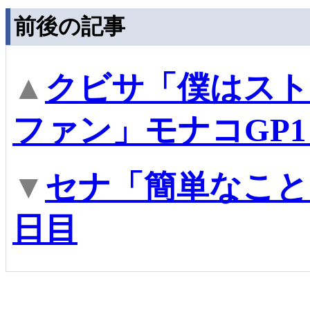
前後の記事
▲
クビサ「僕はスト
ファン」モナコGP
▼
セナ「簡単なこと
日目