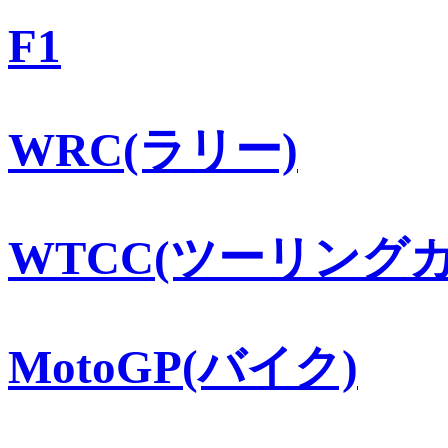
F1
WRC(ラリー)
WTCC(ツーリングカ
MotoGP(バイク)