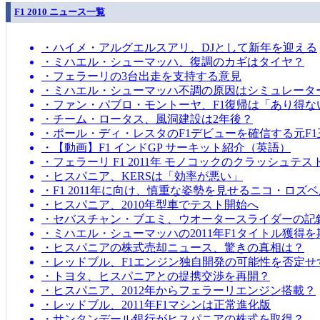
F1 2010 ニュース一覧
・ハイメ・アルグエルスアリ、DJとして新年を迎える
・ミハエル・シューマッハ、復調のカギはタイヤ？
・フェラーリの3台出走を支持する意見
・ミハエル・シューマッハ不調の原因はシミュレータ
・ファン・パブロ・モントーヤ、F1復帰は「あり得な
・チーム・ロータス、風洞建設は2年後？
・ポール・ディ・レスタのF1デビューを確信する元F1
・【動画】F1 インドGP サーキット紹介（英語）
・フェラーリ F1 2011年 モノコックのクラッシュテス
・ヒスパニア、KERSは「効率が悪い」
・F1 2011年に向け、慎重な姿勢を見せるニコ・ロズ
・ヒスパニア、2010年型車でテスト開始へ
・セバスチャン・ブエミ、ウオータースライダーの記
・ミハエル・シューマッハの2011年F1タイトル獲得
・ヒスパニアの株式売却ニュース、驚きの真相は？
・レッドブル、F1エンジン独自開発の可能性を否定せ
・トヨタ、ヒスパニアとの提携交渉を再開？
・ヒスパニア、2012年からフェラーリエンジン搭載？
・レッドブル、2011年F1マシンは正常進化版
・サンタンデール銀行がヒスパニアの株式を取得？