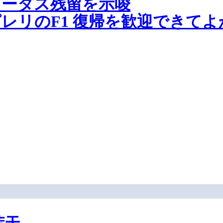
ロータス残留を示唆
レリのF1 復帰を歓迎できてよ