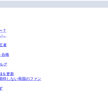
ー？
い」
王者
ト合格
ベルグ
録を更新
を期待しない母国のファン
ず