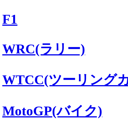
F1
WRC(ラリー)
WTCC(ツーリングカ
MotoGP(バイク)