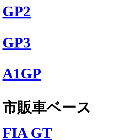
GP2
GP3
A1GP
市販車ベース
FIA GT