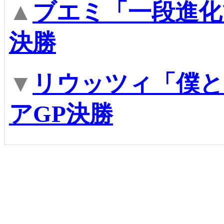
▲
ブエミ「一段進化
決勝
▼
リウッツィ「僕と
アGP決勝