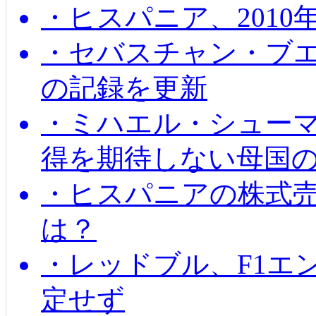
・ヒスパニア、201
・セバスチャン・ブ
の記録を更新
・ミハエル・シューマッ
得を期待しない母国
・ヒスパニアの株式
は？
・レッドブル、F1エ
定せず