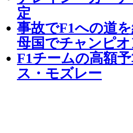
定
事故でF1への道
母国でチャンピオ
F1チームの高額
ス・モズレー