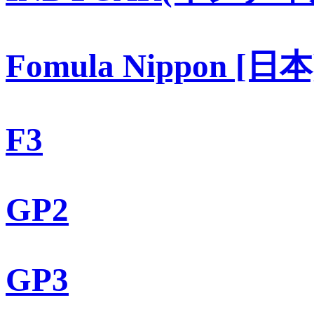
Fomula Nippon [日本
F3
GP2
GP3