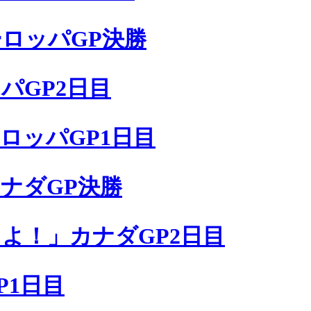
ロッパGP決勝
パGP2日目
ロッパGP1日目
ナダGP決勝
よ！」カナダGP2日目
1日目