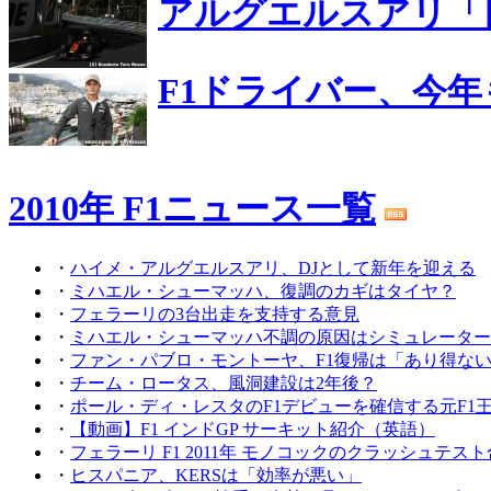
アルグエルスアリ「
F1ドライバー、今
2010年 F1ニュース一覧
・
ハイメ・アルグエルスアリ、DJとして新年を迎える
・
ミハエル・シューマッハ、復調のカギはタイヤ？
・
フェラーリの3台出走を支持する意見
・
ミハエル・シューマッハ不調の原因はシミュレーター
・
ファン・パブロ・モントーヤ、F1復帰は「あり得な
・
チーム・ロータス、風洞建設は2年後？
・
ポール・ディ・レスタのF1デビューを確信する元F1
・
【動画】F1 インドGP サーキット紹介（英語）
・
フェラーリ F1 2011年 モノコックのクラッシュテス
・
ヒスパニア、KERSは「効率が悪い」