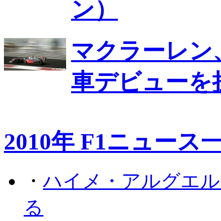
ン）
マクラーレン、
車デビューを
2010年 F1ニュース
・
ハイメ・アルグエル
る