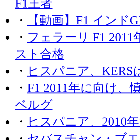
F1王者
・
【動画】F1 インド
・
フェラーリ F1 20
スト合格
・
ヒスパニア、KER
・
F1 2011年に向
ベルグ
・
ヒスパニア、2010
・
セバスチャン・ブエ