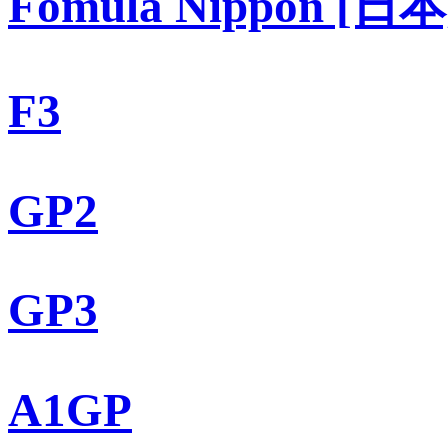
Fomula Nippon [日本
F3
GP2
GP3
A1GP