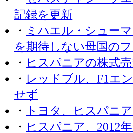
記録を更新
・
ミハエル・シューマッ
を期待しない母国のフ
・
ヒスパニアの株式売
・
レッドブル、F1エ
せず
・
トヨタ、ヒスパニア
・
ヒスパニア、201