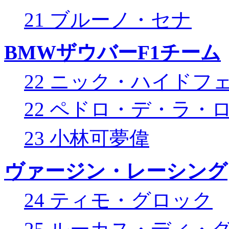
21 ブルーノ・セナ
BMWザウバーF1チーム
22 ニック・ハイドフ
22 ペドロ・デ・ラ・
23 小林可夢偉
ヴァージン・レーシング
24 ティモ・グロック