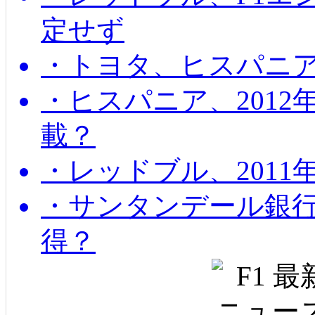
定せず
・トヨタ、ヒスパニ
・ヒスパニア、201
載？
・レッドブル、2011
・サンタンデール銀
得？