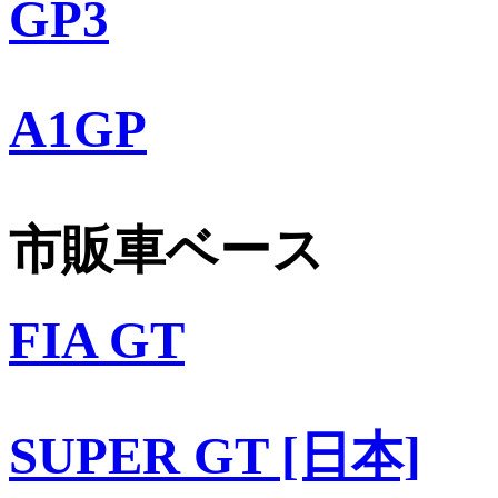
GP3
A1GP
市販車ベース
FIA GT
SUPER GT [日本]