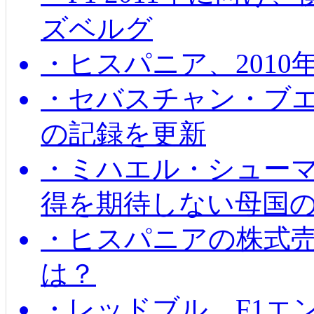
ズベルグ
・ヒスパニア、201
・セバスチャン・ブ
の記録を更新
・ミハエル・シューマッ
得を期待しない母国
・ヒスパニアの株式
は？
・レッドブル、F1エ