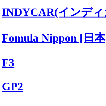
INDYCAR(インディ
Fomula Nippon [日本
F3
GP2