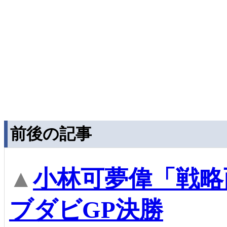
前後の記事
▲
小林可夢偉「戦略
ブダビGP決勝