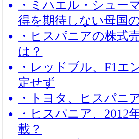
・ミハエル・シューマッ
得を期待しない母国
・ヒスパニアの株式
は？
・レッドブル、F1エ
定せず
・トヨタ、ヒスパニ
・ヒスパニア、201
載？