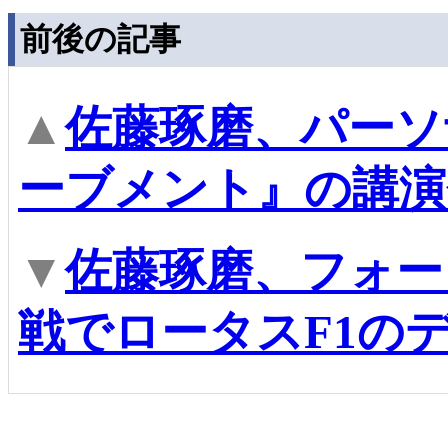
前後の記事
▲
佐藤琢磨、パーソ
ーブメント』の講演
▼
佐藤琢磨、フォー
戦でロータスF1の