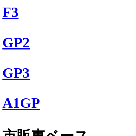
F3
GP2
GP3
A1GP