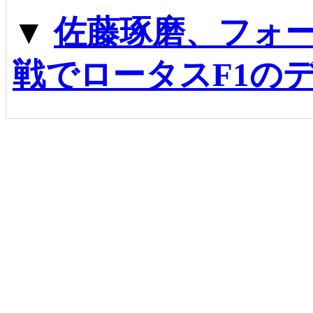
▼
佐藤琢磨、フォ
戦でロータスF1の