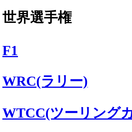
世界選手権
F1
WRC(ラリー)
WTCC(ツーリングカ