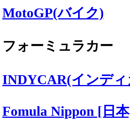
MotoGP(バイク)
フォーミュラカー
INDYCAR(インディ
Fomula Nippon [日本