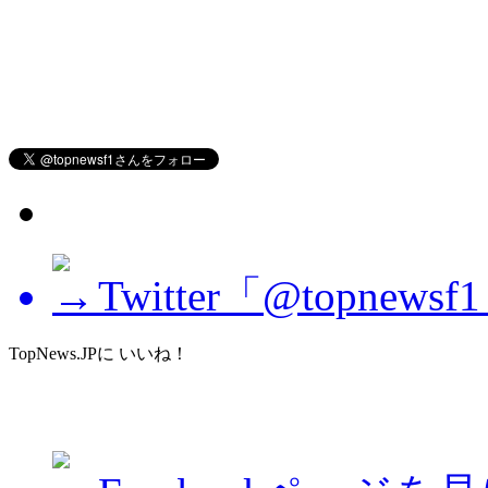
Twitter「@topne
TopNews.JPに いいね！