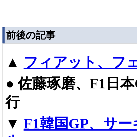
前後の記事
▲
フィアット、フ
●
佐藤琢磨、F1日
行
▼
F1韓国GP、サ