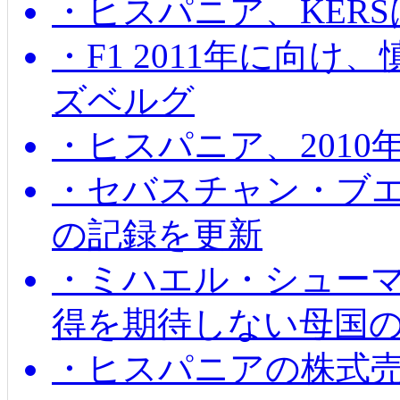
・ヒスパニア、KER
・F1 2011年に向
ズベルグ
・ヒスパニア、201
・セバスチャン・ブ
の記録を更新
・ミハエル・シューマッ
得を期待しない母国
・ヒスパニアの株式