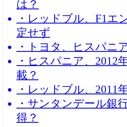
は？
・レッドブル、F1エ
定せず
・トヨタ、ヒスパニ
・ヒスパニア、201
載？
・レッドブル、2011
・サンタンデール銀
得？