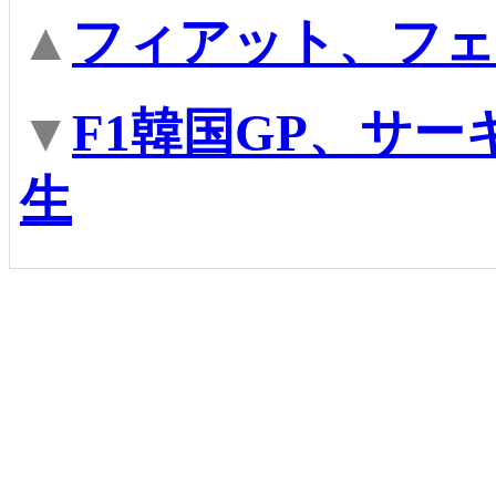
▲
フィアット、フェ
▼
F1韓国GP、サ
生