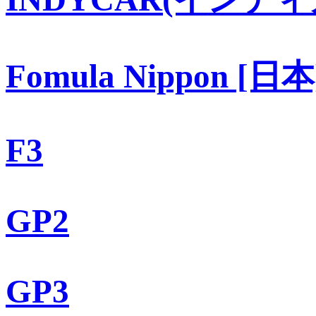
Fomula Nippon [日本
F3
GP2
GP3