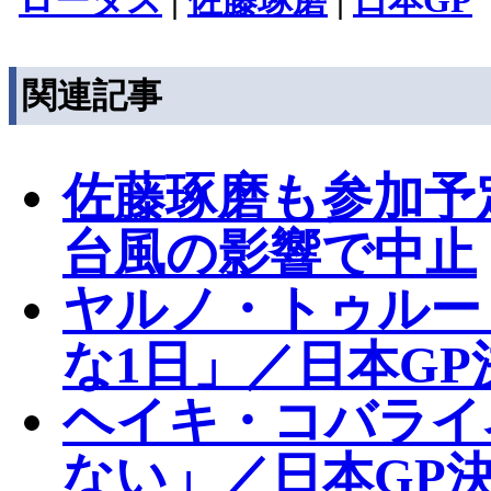
ロータス
|
佐藤琢磨
|
日本GP
関連記事
佐藤琢磨も参加予
台風の影響で中止
ヤルノ・トゥルー
な1日」／日本GP
ヘイキ・コバライ
ない」／日本GP