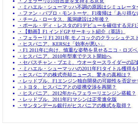
・フェラーリの3台出走を支持する意見
・ミハエル・シューマッハ不調の原因はシミュレータ
・ファン・パブロ・モントーヤ、F1復帰は「あり得な
・チーム・ロータス、風洞建設は2年後？
・ポール・ディ・レスタのF1デビューを確信する元F1
・【動画】F1 インドGP サーキット紹介（英語）
・フェラーリ F1 2011年 モノコックのクラッシュテス
・ヒスパニア、KERSは「効率が悪い」
・F1 2011年に向け、慎重な姿勢を見せるニコ・ロズ
・ヒスパニア、2010年型車でテスト開始へ
・セバスチャン・ブエミ、ウオータースライダーの記
・ミハエル・シューマッハの2011年F1タイトル獲得
・ヒスパニアの株式売却ニュース、驚きの真相は？
・レッドブル、F1エンジン独自開発の可能性を否定せ
・トヨタ、ヒスパニアとの提携交渉を再開？
・ヒスパニア、2012年からフェラーリエンジン搭載？
・レッドブル、2011年F1マシンは正常進化版
・サンタンデール銀行がヒスパニアの株式を取得？