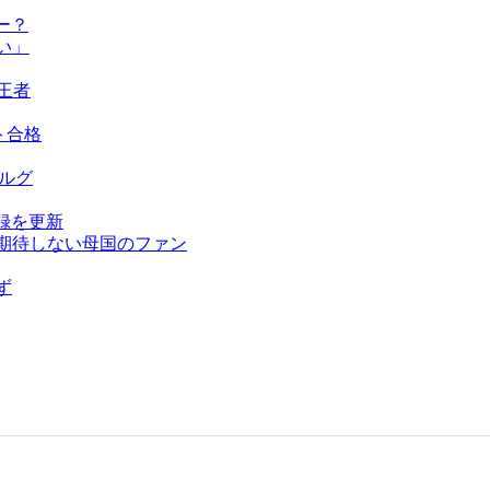
ー？
い」
王者
ト合格
ベルグ
録を更新
を期待しない母国のファン
ず