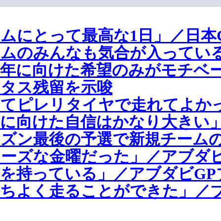
ムにとって最高な1日」／日本
ムのみんなも気合が入っている
11年に向けた希望のみがモチベ
タス残留を示唆
めてピレリタイヤで走れてよか
に向けた自信はかなり大きい」
ズン最後の予選で新規チームの
ーズな金曜だった」／アブダビ
を持っている」／アブダビGP
ちよく走ることができた」／ブ