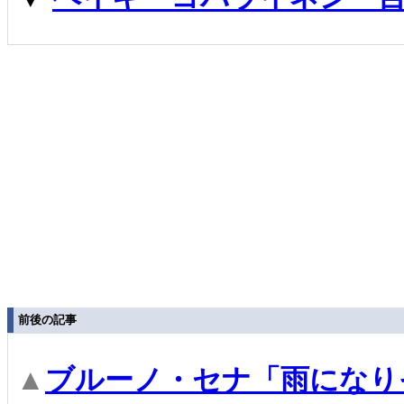
前後の記事
▲
ブルーノ・セナ「雨になり