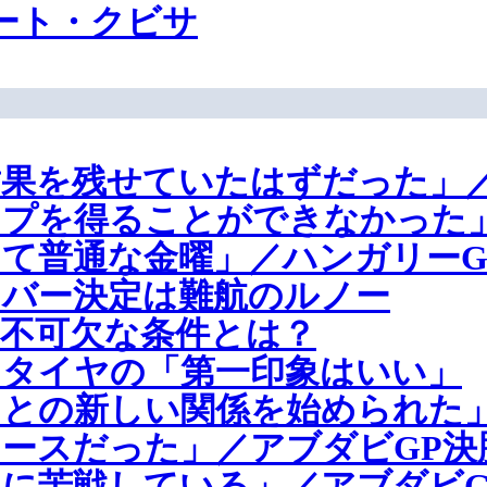
ート・クビサ
果を残せていたはずだった」／
プを得ることができなかった」
て普通な金曜」／ハンガリーG
イバー決定は難航のルノー
不可欠な条件とは？
リタイヤの「第一印象はいい」
リとの新しい関係を始められた
ースだった」／アブダビGP決
に苦戦している」／アブダビG