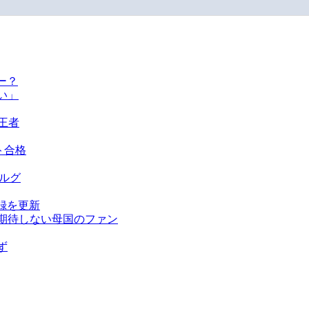
ー？
い」
王者
ト合格
ベルグ
録を更新
を期待しない母国のファン
ず