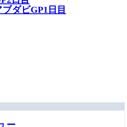
ブダビGP1日目
ュー