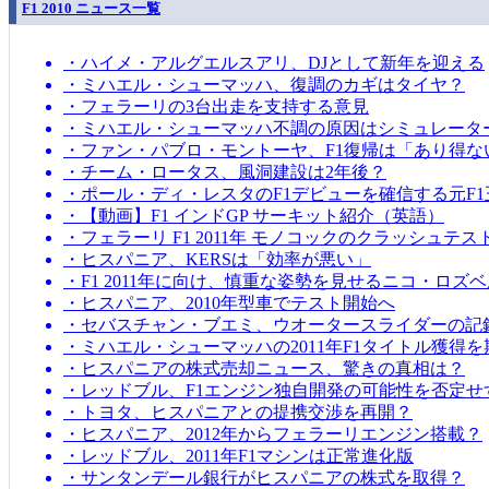
F1 2010 ニュース一覧
・ハイメ・アルグエルスアリ、DJとして新年を迎える
・ミハエル・シューマッハ、復調のカギはタイヤ？
・フェラーリの3台出走を支持する意見
・ミハエル・シューマッハ不調の原因はシミュレータ
・ファン・パブロ・モントーヤ、F1復帰は「あり得な
・チーム・ロータス、風洞建設は2年後？
・ポール・ディ・レスタのF1デビューを確信する元F1
・【動画】F1 インドGP サーキット紹介（英語）
・フェラーリ F1 2011年 モノコックのクラッシュテス
・ヒスパニア、KERSは「効率が悪い」
・F1 2011年に向け、慎重な姿勢を見せるニコ・ロズ
・ヒスパニア、2010年型車でテスト開始へ
・セバスチャン・ブエミ、ウオータースライダーの記
・ミハエル・シューマッハの2011年F1タイトル獲得
・ヒスパニアの株式売却ニュース、驚きの真相は？
・レッドブル、F1エンジン独自開発の可能性を否定せ
・トヨタ、ヒスパニアとの提携交渉を再開？
・ヒスパニア、2012年からフェラーリエンジン搭載？
・レッドブル、2011年F1マシンは正常進化版
・サンタンデール銀行がヒスパニアの株式を取得？