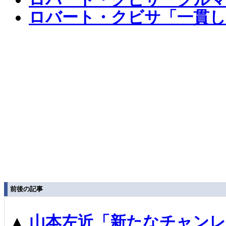
ロバート・クビサ「一貫し
前後の記事
▲
山本左近「新たなチャンレ