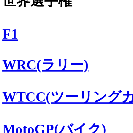
世界選手権
F1
WRC(ラリー)
WTCC(ツーリングカ
MotoGP(バイク)