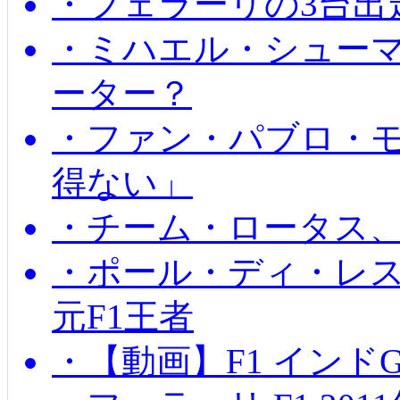
・フェラーリの3台出
・ミハエル・シュー
ーター？
・ファン・パブロ・モ
得ない」
・チーム・ロータス、
・ポール・ディ・レス
元F1王者
・【動画】F1 インド