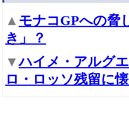
▲
モナコGPへの脅
き」？
▼
ハイメ・アルグエ
ロ・ロッソ残留に懐