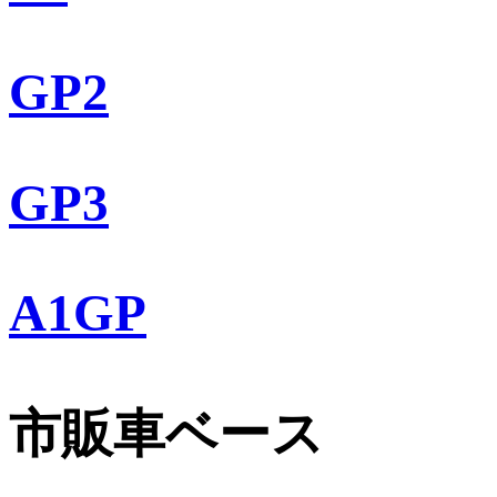
GP2
GP3
A1GP
市販車ベース