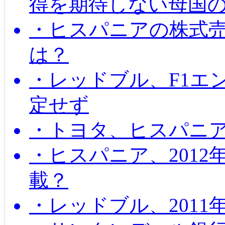
得を期待しない母国
・ヒスパニアの株式
は？
・レッドブル、F1エ
定せず
・トヨタ、ヒスパニ
・ヒスパニア、201
載？
・レッドブル、2011