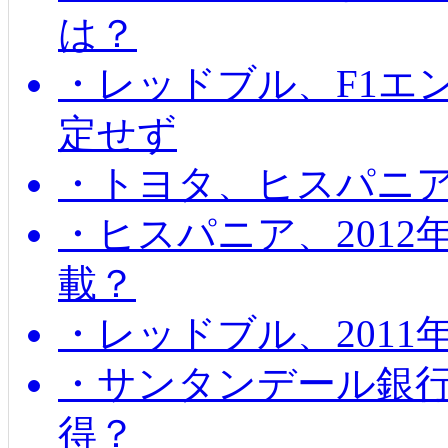
は？
・レッドブル、F1エ
定せず
・トヨタ、ヒスパニ
・ヒスパニア、201
載？
・レッドブル、2011
・サンタンデール銀
得？