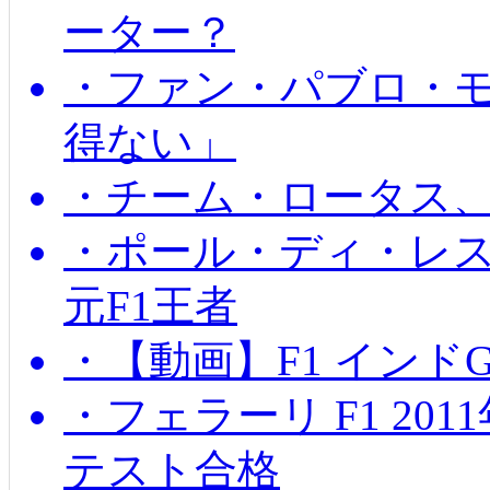
ーター？
・ファン・パブロ・モ
得ない」
・チーム・ロータス、
・ポール・ディ・レス
元F1王者
・【動画】F1 インド
・フェラーリ F1 20
テスト合格