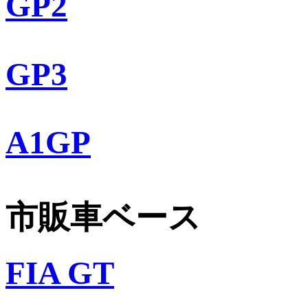
GP2
GP3
A1GP
市販車ベース
FIA GT