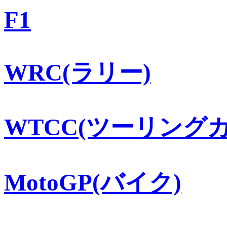
F1
WRC(ラリー)
WTCC(ツーリングカ
MotoGP(バイク)