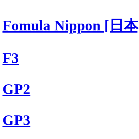
Fomula Nippon [日本
F3
GP2
GP3