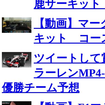
鹿サーキット
【動画】マー
キット コー
ツイートして
ラーレンMP4-
優勝チーム予想