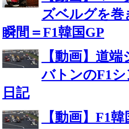
ズベルグを巻
瞬間＝F1韓国GP
【動画】道端
バトンのF1
日記
【動画】F1