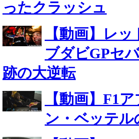
ったクラッシュ
【動画】レッ
ブダビGPセ
跡の大逆転
【動画】F1
ン・ベッテル