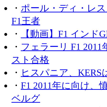
・
ポール・ディ・レス
F1王者
・
【動画】F1 インド
・
フェラーリ F1 20
スト合格
・
ヒスパニア、KER
・
F1 2011年に向
ベルグ