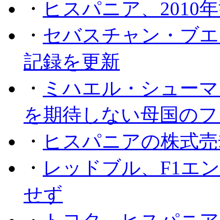
・
ヒスパニア、2010
・
セバスチャン・ブエ
記録を更新
・
ミハエル・シューマッ
を期待しない母国のフ
・
ヒスパニアの株式売
・
レッドブル、F1エ
せず