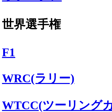
世界選手権
F1
WRC(ラリー)
WTCC(ツーリングカ