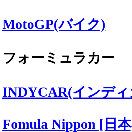
MotoGP(バイク)
フォーミュラカー
INDYCAR(インディ
Fomula Nippon [日本