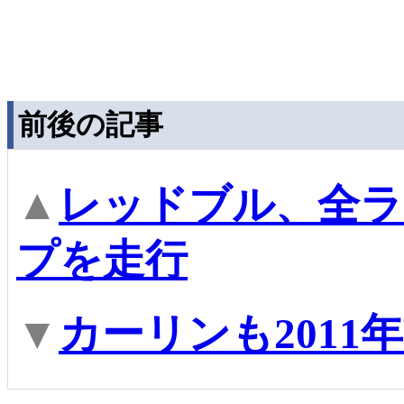
前後の記事
▲
レッドブル、全ラ
プを走行
▼
カーリンも2011