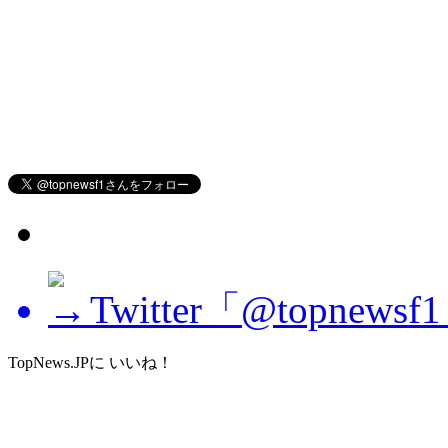
Twitter「@topne
TopNews.JPに いいね！