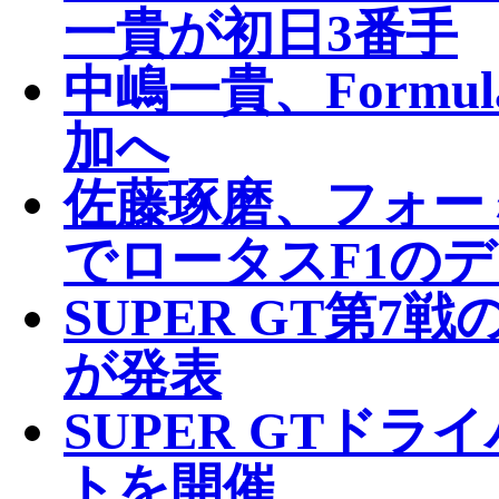
一貴が初日3番手
中嶋一貴、Formu
加へ
佐藤琢磨、フォー
でロータスF1の
SUPER GT第
が発表
SUPER GTド
トを開催