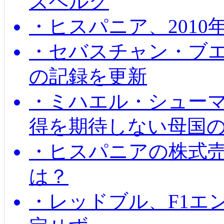
ズベルグ
・ヒスパニア、201
・セバスチャン・ブ
の記録を更新
・ミハエル・シューマッ
得を期待しない母国
・ヒスパニアの株式
は？
・レッドブル、F1エ