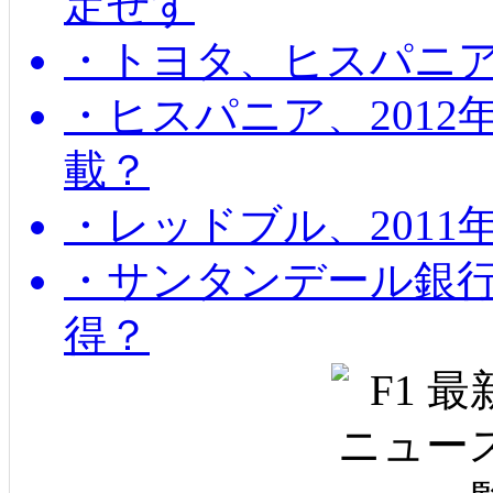
定せず
・トヨタ、ヒスパニ
・ヒスパニア、201
載？
・レッドブル、2011
・サンタンデール銀
得？