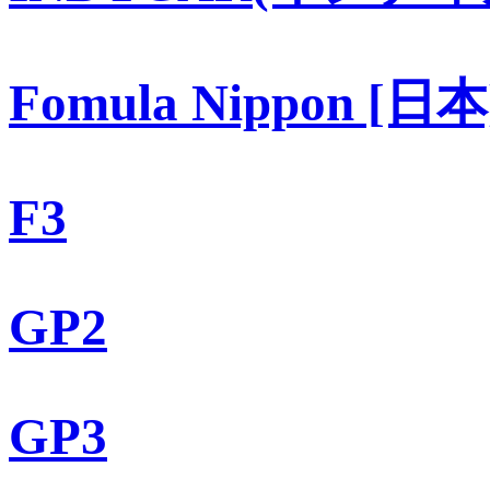
Fomula Nippon [日本
F3
GP2
GP3