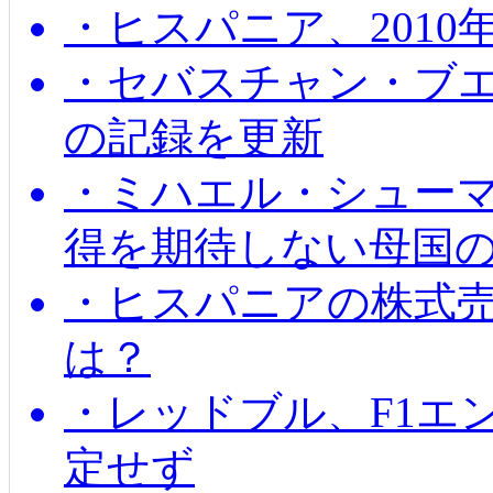
・ヒスパニア、201
・セバスチャン・ブ
の記録を更新
・ミハエル・シューマッ
得を期待しない母国
・ヒスパニアの株式
は？
・レッドブル、F1エ
定せず