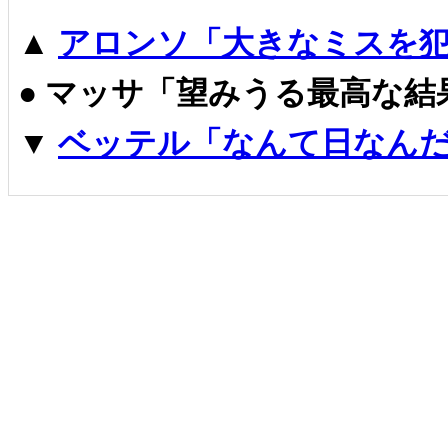
▲
アロンソ「大きなミスを犯
●
マッサ「望みうる最高な結
▼
ベッテル「なんて日なんだ