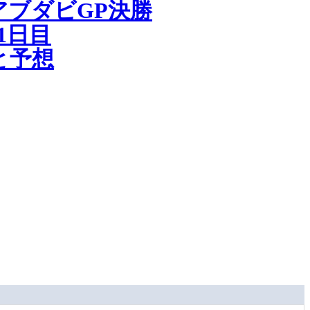
ブダビGP決勝
1日目
と予想