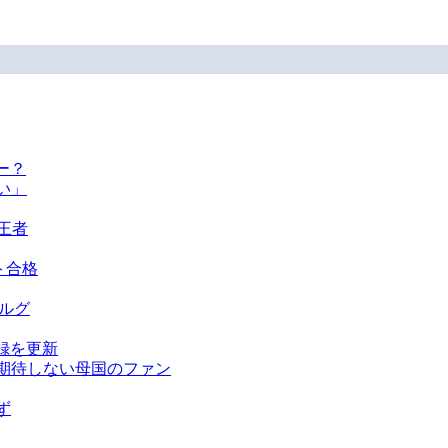
ー？
い」
王者
ト合格
ベルグ
録を更新
を期待しない母国のファン
ず