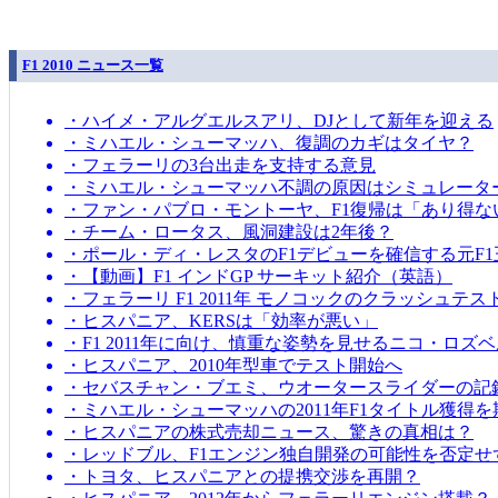
F1 2010 ニュース一覧
・ハイメ・アルグエルスアリ、DJとして新年を迎える
・ミハエル・シューマッハ、復調のカギはタイヤ？
・フェラーリの3台出走を支持する意見
・ミハエル・シューマッハ不調の原因はシミュレータ
・ファン・パブロ・モントーヤ、F1復帰は「あり得な
・チーム・ロータス、風洞建設は2年後？
・ポール・ディ・レスタのF1デビューを確信する元F1
・【動画】F1 インドGP サーキット紹介（英語）
・フェラーリ F1 2011年 モノコックのクラッシュテス
・ヒスパニア、KERSは「効率が悪い」
・F1 2011年に向け、慎重な姿勢を見せるニコ・ロズ
・ヒスパニア、2010年型車でテスト開始へ
・セバスチャン・ブエミ、ウオータースライダーの記
・ミハエル・シューマッハの2011年F1タイトル獲得
・ヒスパニアの株式売却ニュース、驚きの真相は？
・レッドブル、F1エンジン独自開発の可能性を否定せ
・トヨタ、ヒスパニアとの提携交渉を再開？