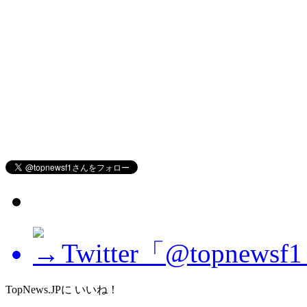
Twitter「@topne
TopNews.JPに いいね！