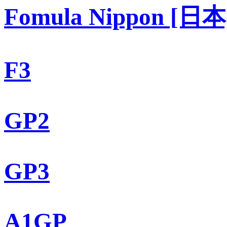
Fomula Nippon [日本
F3
GP2
GP3
A1GP