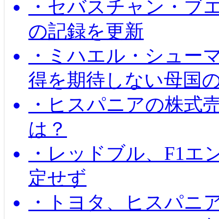
・セバスチャン・ブ
の記録を更新
・ミハエル・シューマッ
得を期待しない母国
・ヒスパニアの株式
は？
・レッドブル、F1エ
定せず
・トヨタ、ヒスパニ