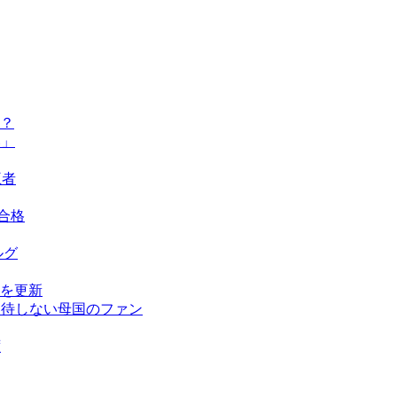
？
い」
王者
ト合格
ルグ
を更新
期待しない母国のファン
ず