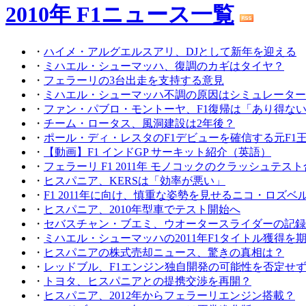
2010年 F1ニュース一覧
・
ハイメ・アルグエルスアリ、DJとして新年を迎える
・
ミハエル・シューマッハ、復調のカギはタイヤ？
・
フェラーリの3台出走を支持する意見
・
ミハエル・シューマッハ不調の原因はシミュレーター
・
ファン・パブロ・モントーヤ、F1復帰は「あり得な
・
チーム・ロータス、風洞建設は2年後？
・
ポール・ディ・レスタのF1デビューを確信する元F1
・
【動画】F1 インドGP サーキット紹介（英語）
・
フェラーリ F1 2011年 モノコックのクラッシュテス
・
ヒスパニア、KERSは「効率が悪い」
・
F1 2011年に向け、慎重な姿勢を見せるニコ・ロズベ
・
ヒスパニア、2010年型車でテスト開始へ
・
セバスチャン・ブエミ、ウオータースライダーの記録
・
ミハエル・シューマッハの2011年F1タイトル獲得を
・
ヒスパニアの株式売却ニュース、驚きの真相は？
・
レッドブル、F1エンジン独自開発の可能性を否定せ
・
トヨタ、ヒスパニアとの提携交渉を再開？
・
ヒスパニア、2012年からフェラーリエンジン搭載？