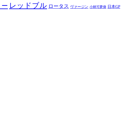
レッドブル
ノー
ロータス
日本GP
ヴァージン
小林可夢偉