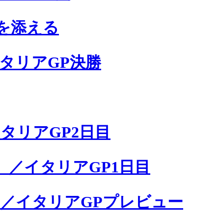
を添える
タリアGP決勝
タリアGP2日目
／イタリアGP1日目
／イタリアGPプレビュー