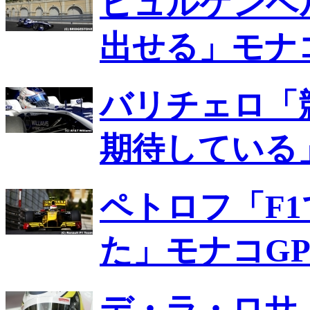
ヒュルケンベ
出せる」モナコ
バリチェロ「
期待している
ペトロフ「F
た」モナコGP
デ・ラ・ロサ