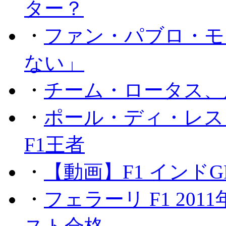
ター？
・
ファン・パブロ・モ
ない」
・
チーム・ロータス、
・
ポール・ディ・レス
F1王者
・
【動画】F1 インド
・
フェラーリ F1 20