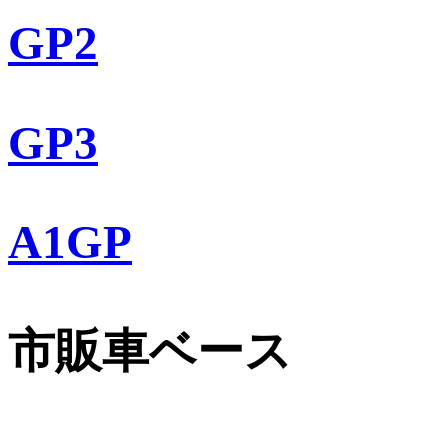
GP2
GP3
A1GP
市販車ベース