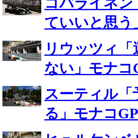
コバライネン
ていいと思う
リウッツィ「
ない」モナコG
スーティル「
る」モナコGP