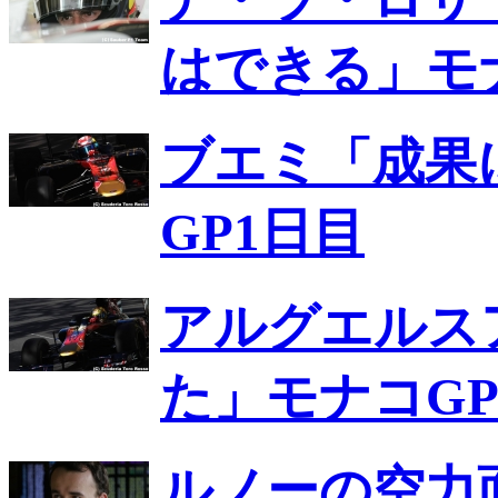
はできる」モ
ブエミ「成果
GP1日目
アルグエルス
た」モナコGP
ルノーの空力