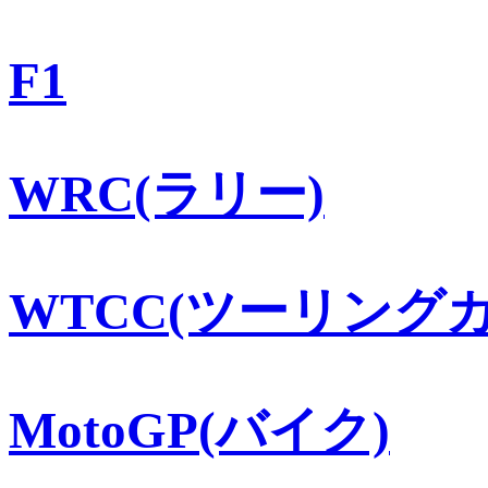
F1
WRC(ラリー)
WTCC(ツーリングカ
MotoGP(バイク)