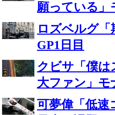
願っている」
ロズベルグ「
GP1日目
クビサ「僕は
大ファン」モ
可夢偉「低速