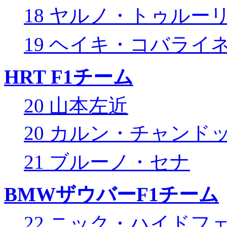
18 ヤルノ・トゥルー
19 ヘイキ・コバライ
HRT F1チーム
20 山本左近
20 カルン・チャンド
21 ブルーノ・セナ
BMWザウバーF1チーム
22 ニック・ハイドフ