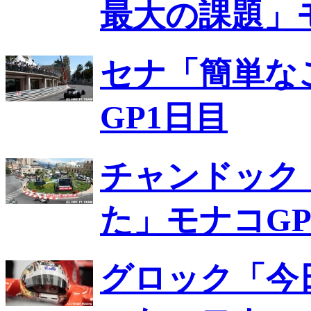
最大の課題」
セナ「簡単な
GP1日目
チャンドック
た」モナコGP
グロック「今