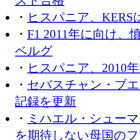
スト合格
・
ヒスパニア、KER
・
F1 2011年に向
ベルグ
・
ヒスパニア、2010
・
セバスチャン・ブエ
記録を更新
・
ミハエル・シューマッ
を期待しない母国のフ