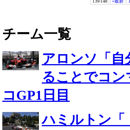
139/148
«最新
チーム一覧
アロンソ「自
ることでコン
コGP1日目
ハミルトン「