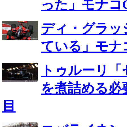
った」モナコG
ディ・グラッ
ている」モナコ
トゥルーリ「
を煮詰める必
目