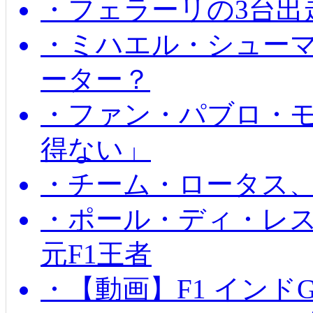
・フェラーリの3台出
・ミハエル・シュー
ーター？
・ファン・パブロ・モ
得ない」
・チーム・ロータス、
・ポール・ディ・レス
元F1王者
・【動画】F1 インド