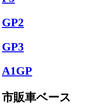
GP2
GP3
A1GP
市販車ベース