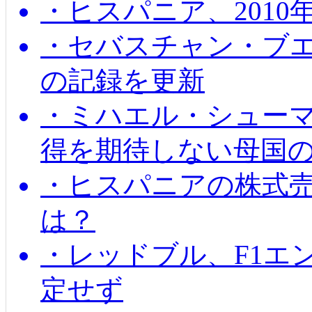
・ヒスパニア、201
・セバスチャン・ブ
の記録を更新
・ミハエル・シューマッ
得を期待しない母国
・ヒスパニアの株式
は？
・レッドブル、F1エ
定せず