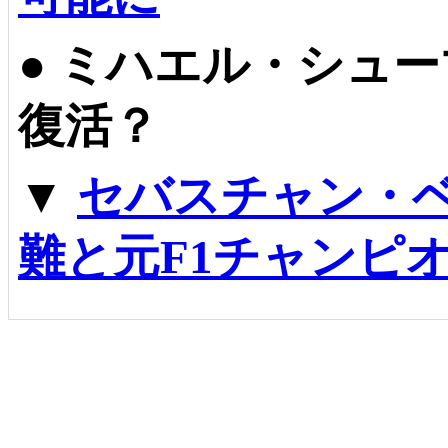
●
ミハエル・シューマ
復活？
▼
セバスチャン・
難と元F1チャンピ