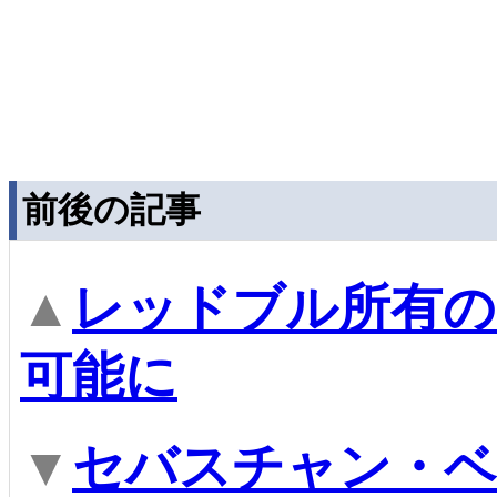
前後の記事
▲
レッドブル所有の
可能に
▼
セバスチャン・ベ