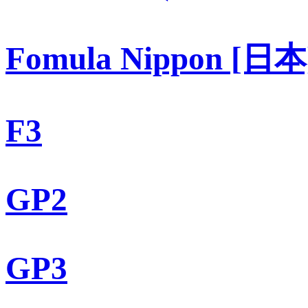
Fomula Nippon [日本
F3
GP2
GP3